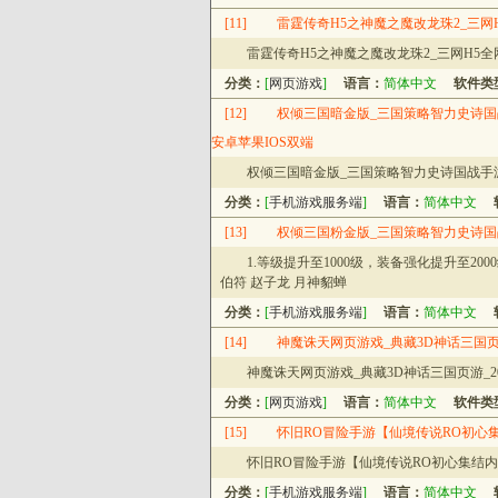
[11]
雷霆传奇H5之神魔之魔改龙珠2_三网H
雷霆传奇H5之神魔之魔改龙珠2_三网H5全
分类：
[
网页游戏
]
语言：
简体中文
软件类
[12]
权倾三国暗金版_三国策略智力史诗国战
安卓苹果IOS双端
权倾三国暗金版_三国策略智力史诗国战手游
分类：
[
手机游戏服务端
]
语言：
简体中文
[13]
权倾三国粉金版_三国策略智力史诗国战
1.等级提升至1000级，装备强化提升至200
伯符 赵子龙 月神貂蝉
分类：
[
手机游戏服务端
]
语言：
简体中文
[14]
神魔诛天网页游戏_典藏3D神话三国页游
神魔诛天网页游戏_典藏3D神话三国页游_20
分类：
[
网页游戏
]
语言：
简体中文
软件类
[15]
怀旧RO冒险手游【仙境传说RO初心集
怀旧RO冒险手游【仙境传说RO初心集结内
分类：
[
手机游戏服务端
]
语言：
简体中文