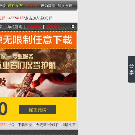
设为首页
|
加入收藏
登录
软件发布
开通VIP
设为首页
加入收藏
432241152
点击加入该QQ群
关
单机游戏
原创教程
商业版本
更多...
,652.143
G，下载
91
次，今更新
0
个软件，
0
篇文章