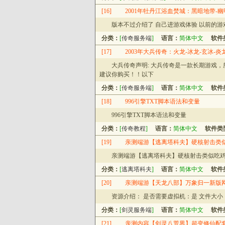
[16]
2001年牡丹江浴血焚城：黑暗地带-幽
版本不过介绍了 自己进游戏体验 以前的
分类：
[
传奇服务端
]
语言：
简体中文
软件
[17]
2003年大兵传奇：火龙-冰龙-玄冰-炎
大兵传奇声明: 大兵传奇是一款长期游戏
建议你购买！！以下
分类：
[
传奇服务端
]
语言：
简体中文
软件
[18]
996引擎TXT脚本语法和变量
996引擎TXT脚本语法和变量
分类：
[
传奇教程
]
语言：
简体中文
软件类
[19]
亲测端游【逃离塔科夫】硬核射击类似
亲测端游【逃离塔科夫】硬核射击类似吃鸡
分类：
[
逃离塔科夫
]
语言：
简体中文
软件
[20]
亲测端游【天龙八部】万象归一新版
资源介绍： 是否需要虚拟机：是 文件大小：压缩
分类：
[
剑灵服务端
]
语言：
简体中文
软件
[21]
亲测内容【剑灵八荒界】超变修仙配