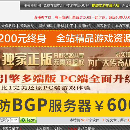
服务器租用
免费在线电影
技术交流QQ群
资源技术交流论坛
会员
直播教学群，有不懂的问题请进QQ群一起讨论。超级1000人QQ群：
录像教程
登陆器类
网站源码
素材 | 补丁
常用软件
黑客教学
易语言相
本站共
24517
个软件，
12
篇文章，共计
3
-> 搜索关键字
E
本次搜索共找到约
19059
条相关记录