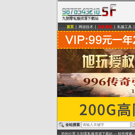
首页
网游技术
服务器端
私服工具
九到零私服资源下载站
全站搜索
您的位置:
九到零私服资源下载站
-> 软件搜索