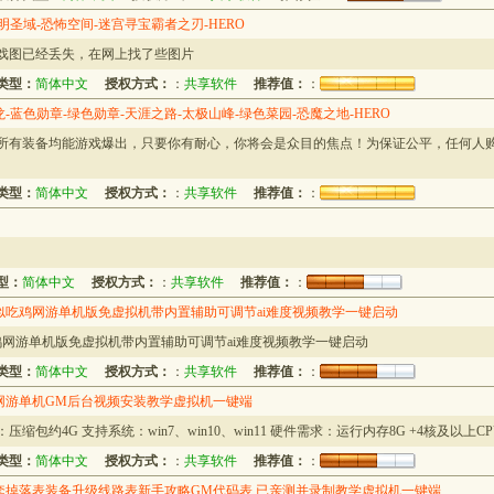
明圣域-恐怖空间-迷宫寻宝霸者之刃-HERO
游戏图已经丢失，在网上找了些图片
类型：
简体中文
授权方式：
：
共享软件
推荐值：
：
龙-蓝色勋章-绿色勋章-天涯之路-太极山峰-绿色菜园-恐魔之地-HERO
，所有装备均能游戏爆出，只要你有耐心，你将会是众目的焦点！为保证公平，任何人
类型：
简体中文
授权方式：
：
共享软件
推荐值：
：
型：
简体中文
授权方式：
：
共享软件
推荐值：
：
吃鸡网游单机版免虚拟机带内置辅助可调节ai难度视频教学一键启动
网游单机版免虚拟机带内置辅助可调节ai难度视频教学一键启动
类型：
简体中文
授权方式：
：
共享软件
推荐值：
：
网游单机GM后台视频安装教学虚拟机一键端
包约4G 支持系统：win7、win10、win11 硬件需求：运行内存8G +4核及以上C
类型：
简体中文
授权方式：
：
共享软件
推荐值：
：
套掉落表装备升级线路表新手攻略GM代码表 已亲测并录制教学虚拟机一键端