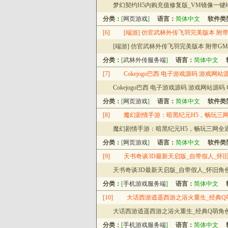
梦幻契约H5内购充值修复版_VM镜像一键
分类：
[
网页游戏
]
语言：
简体中文
软件类
[6]
[端游] 仿官武林外传飞羽完美版本 附带
[端游] 仿官武林外传飞羽完美版本 附带GM
分类：
[
武林外传服务端
]
语言：
简体中文
[7]
Cokejogo巴西 电子游戏源码 游戏
Cokejogo巴西 电子游戏源码 游戏网站
分类：
[
网页游戏
]
语言：
简体中文
软件类
[8]
魔幻剧情手游：暗黑纪元H5，畅玩三网
魔幻剧情手游：暗黑纪元H5，畅玩三网全通
分类：
[
网页游戏
]
语言：
简体中文
软件类
[9]
天书奇谈3D最新天启版_自带假人_怀
天书奇谈3D最新天启版_自带假人_怀旧角
分类：
[
手机游戏服务端
]
语言：
简体中文
[10]
大话西游逍遥西游之浴火重生_经典Q萌
大话西游逍遥西游之浴火重生_经典Q萌角色扮
分类：
[
手机游戏服务端
]
语言：
简体中文