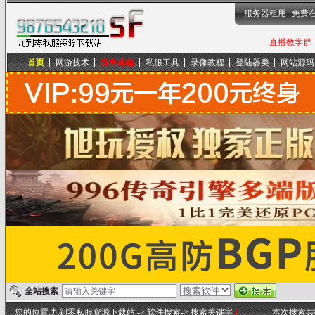
服务器租用
免费
直播教学群，
首页
网游技术
服务器端
私服工具
录像教程
登陆器类
网站源码
九到零私服资源下载站
全站搜索
您的位置:
九到零私服资源下载站
-> 软件搜索-> 搜索关键字
J
本次搜索共