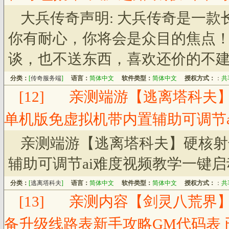
大兵传奇声明: 大兵传奇是一
你有耐心，你将会是众目的焦点
谈，也不送东西，喜欢还价的不
分类：
[
传奇服务端
]
语言：
简体中文
软件类型：
简体中文
授权方式：
：
共
[12]
亲测端游【逃离塔科夫
单机版免虚拟机带内置辅助可调节
亲测端游【逃离塔科夫】硬核射
辅助可调节ai难度视频教学一键启
分类：
[
逃离塔科夫
]
语言：
简体中文
软件类型：
简体中文
授权方式：
：
共
[13]
亲测内容【剑灵八荒界
备升级线路表新手攻略GM代码表