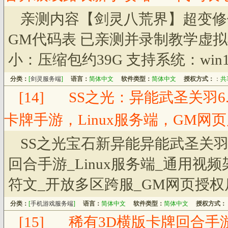
亲测内容【剑灵八荒界】超变修
GM代码表 已亲测并录制教学虚拟
小：压缩包约39G 支持系统：win1
分类：
[
剑灵服务端
]
语言：
简体中文
软件类型：
简体中文
授权方式：
：
共
[14]
SS之光：异能武圣关羽6
卡牌手游，Linux服务端，GM网
SS之光宝石新异能异能武圣关羽
回合手游_Linux服务端_通用视
符文_开放多区跨服_GM网页授权
分类：
[
手机游戏服务端
]
语言：
简体中文
软件类型：
简体中文
授权方式：
[15]
稀有3D横版卡牌回合手