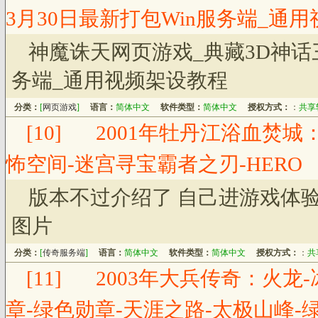
3月30日最新打包Win服务端_通
神魔诛天网页游戏_典藏3D神话三
务端_通用视频架设教程
分类：
[
网页游戏
]
语言：
简体中文
软件类型：
简体中文
授权方式：
：
共享
[10]
2001年牡丹江浴血焚城
怖空间-迷宫寻宝霸者之刃-HERO
版本不过介绍了 自己进游戏体
图片
分类：
[
传奇服务端
]
语言：
简体中文
软件类型：
简体中文
授权方式：
：
共
[11]
2003年大兵传奇：火龙-
章-绿色勋章-天涯之路-太极山峰-绿