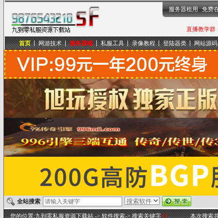
服务器租用
免费
直播教学群，
首页
网游技术
服务器端
私服工具
录像教程
登陆器类
网站源码
九到零私服资源下载站
全站搜索
您的位置:
九到零私服资源下载站
-> 软件搜索-> 搜索关键字
O
本次搜索共