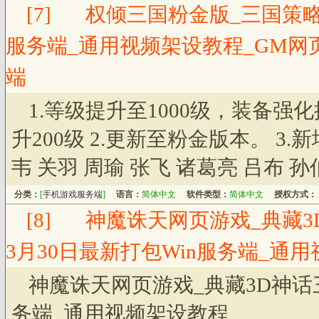
[7]
权倾三国粉金版_三国策略
服务端_通用视频架设教程_GM网
端
1.等级提升至1000级，装备强
升200级 2.更新至粉金版本。 3.
韦 关羽 周瑜 张飞 诸葛亮 吕布 
分类：
[
手机游戏服务端
]
语言：
简体中文
软件类型：
简体中文
授权方式：
[8]
神魔诛天网页游戏_典藏3D
3月30日最新打包Win服务端_通
神魔诛天网页游戏_典藏3D神话三
务端_通用视频架设教程