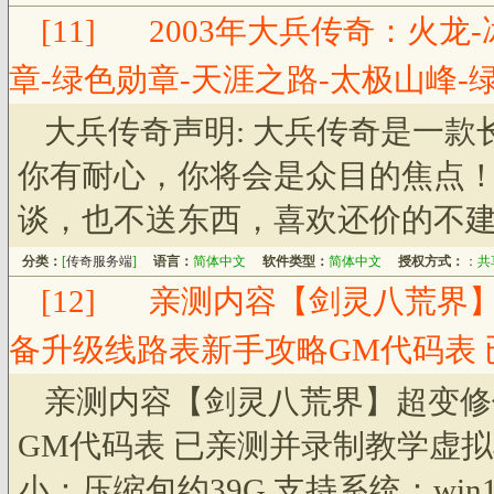
[11]
2003年大兵传奇：火龙-
章-绿色勋章-天涯之路-太极山峰-绿
大兵传奇声明: 大兵传奇是一
你有耐心，你将会是众目的焦点
谈，也不送东西，喜欢还价的不
分类：
[
传奇服务端
]
语言：
简体中文
软件类型：
简体中文
授权方式：
：
共
[12]
亲测内容【剑灵八荒界
备升级线路表新手攻略GM代码表
亲测内容【剑灵八荒界】超变修
GM代码表 已亲测并录制教学虚拟
小：压缩包约39G 支持系统：win1