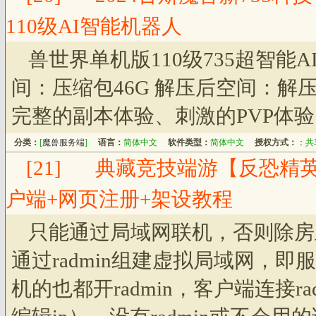
110级AI智能机器人
兽世界单机版110级735超智能
间：压缩包46G 解压后空间：解压
完整的副本体验、刺激的PVP体
分类：
[
魔兽服务端
]
语言：
简体中文
软件类型：
简体中文
授权方式：
：
共
[21]
典藏竞技端游【反恐精英O
户端+网页注册+架设教程
只能通过局域网联机，否则除房
通过radmin组建虚拟局域网，即服
机的也都开radmin，客户端连接rad