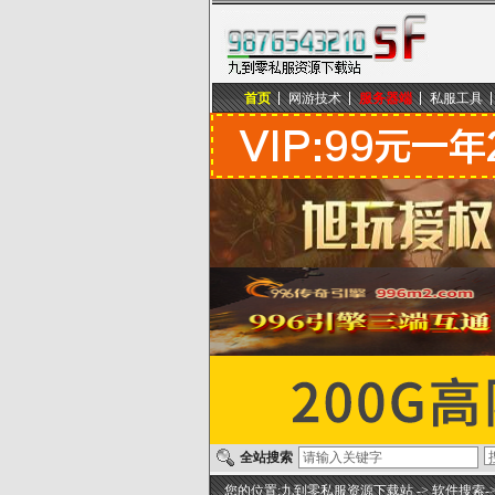
首页
网游技术
服务器端
私服工具
九到零私服资源下载站
全站搜索
您的位置:
九到零私服资源下载站
-> 软件搜索