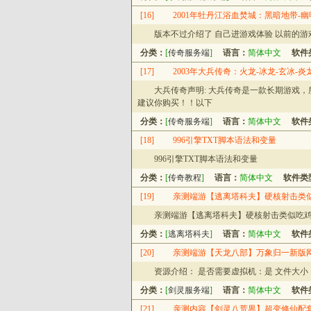
[16]
2001年牡丹江浴血焚城：黑暗地带-幽
版本不过介绍了 自己进游戏体验 以前的
分类：
[
传奇服务端
]
语言：
简体中文
软件
[17]
2003年大兵传奇：火龙-冰龙-玄冰-炎
大兵传奇声明: 大兵传奇是一款长期游戏
建议你购买！！以下
分类：
[
传奇服务端
]
语言：
简体中文
软件
[18]
996引擎TXT脚本语法和变量
996引擎TXT脚本语法和变量
分类：
[
传奇教程
]
语言：
简体中文
软件类
[19]
亲测端游【逃离塔科夫】硬核射击类似
亲测端游【逃离塔科夫】硬核射击类似吃鸡
分类：
[
逃离塔科夫
]
语言：
简体中文
软件
[20]
亲测端游【天龙八部】万象归一新版
资源介绍： 是否需要虚拟机：是 文件大小：压缩
分类：
[
剑灵服务端
]
语言：
简体中文
软件
[21]
亲测内容【剑灵八荒界】超变修仙配