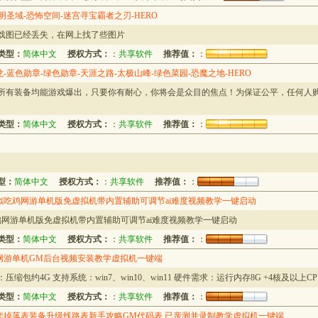
明圣域-恐怖空间-迷宫寻宝霸者之刃-HERO
游戏图已经丢失，在网上找了些图片
类型：
简体中文
授权方式：
：
共享软件
推荐值：
：
龙-蓝色勋章-绿色勋章-天涯之路-太极山峰-绿色菜园-恐魔之地-HERO
，所有装备均能游戏爆出，只要你有耐心，你将会是众目的焦点！为保证公平，任何人
类型：
简体中文
授权方式：
：
共享软件
推荐值：
：
型：
简体中文
授权方式：
：
共享软件
推荐值：
：
吃鸡网游单机版免虚拟机带内置辅助可调节ai难度视频教学一键启动
网游单机版免虚拟机带内置辅助可调节ai难度视频教学一键启动
类型：
简体中文
授权方式：
：
共享软件
推荐值：
：
网游单机GM后台视频安装教学虚拟机一键端
包约4G 支持系统：win7、win10、win11 硬件需求：运行内存8G +4核及以上C
类型：
简体中文
授权方式：
：
共享软件
推荐值：
：
套掉落表装备升级线路表新手攻略GM代码表 已亲测并录制教学虚拟机一键端