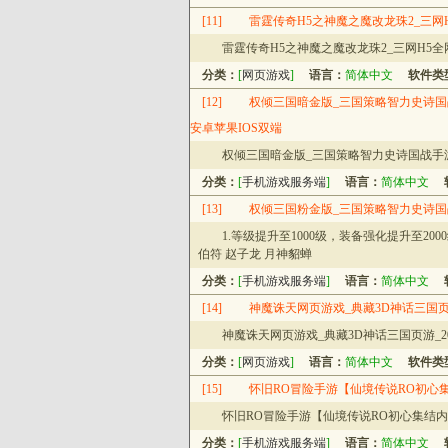
[11]
雷霆传奇H5之神魔之魔改龙珠2_三网H
雷霆传奇H5之神魔之魔改龙珠2_三网H5全
分类：
[
网页游戏
]
语言：
简体中文
软件类
[12]
权倾三国暗金版_三国策略智力史诗国战
安卓苹果IOS双端
权倾三国暗金版_三国策略智力史诗国战手游
分类：
[
手机游戏服务端
]
语言：
简体中文
[13]
权倾三国粉金版_三国策略智力史诗国战
1.等级提升至1000级，装备强化提升至200
伯符 赵子龙 月神貂蝉
分类：
[
手机游戏服务端
]
语言：
简体中文
[14]
神魔诛天网页游戏_典藏3D神话三国页游
神魔诛天网页游戏_典藏3D神话三国页游_20
分类：
[
网页游戏
]
语言：
简体中文
软件类
[15]
怀旧RO冒险手游【仙境传说RO初心集
怀旧RO冒险手游【仙境传说RO初心集结内
分类：
[
手机游戏服务端
]
语言：
简体中文