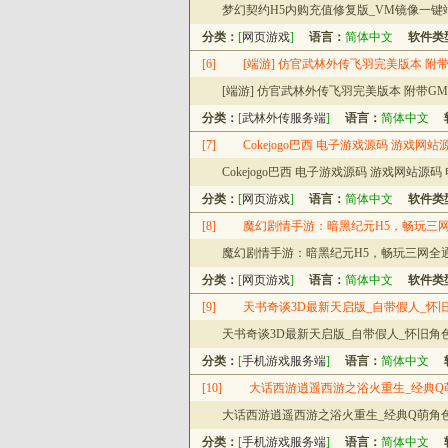
梦幻契约H5内购充值修复版_VM镜像一键
分类：
[
网页游戏
]
语言：
简体中文
软件类
[6]
[端游] 仿官武林外传飞羽完美版本 附带
[端游] 仿官武林外传飞羽完美版本 附带GM
分类：
[
武林外传服务端
]
语言：
简体中文
[7]
Cokejogo巴西 电子游戏源码 游戏
Cokejogo巴西 电子游戏源码 游戏网站
分类：
[
网页游戏
]
语言：
简体中文
软件类
[8]
魔幻剧情手游：暗黑纪元H5，畅玩三网
魔幻剧情手游：暗黑纪元H5，畅玩三网全通
分类：
[
网页游戏
]
语言：
简体中文
软件类
[9]
天书奇谈3D最新天启版_自带假人_怀
天书奇谈3D最新天启版_自带假人_怀旧角
分类：
[
手机游戏服务端
]
语言：
简体中文
[10]
大话西游逍遥西游之浴火重生_经典Q萌
大话西游逍遥西游之浴火重生_经典Q萌角色扮
分类：
[
手机游戏服务端
]
语言：
简体中文