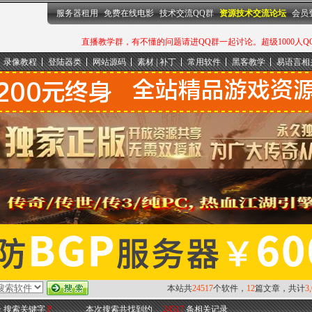
服务器租用
免费在线电影
技术交流QQ群
资源技术交流论坛
会员
直播教学群，有不懂的问题请进QQ群一起讨论。超级1000人QQ群：
录像教程
登陆器类
网站源码
素材 | 补丁
常用软件
黑客教学
易语言相
本站共
24517
个软件，
12
篇文章，共计
3
-> 搜索关键字
P
本次搜索共找到约
24517
条相关记录