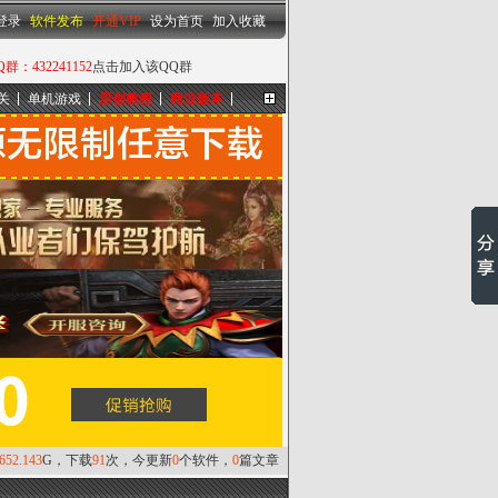
设为首页
|
加入收藏
登录
软件发布
开通VIP
设为首页
加入收藏
432241152
点击加入该QQ群
关
单机游戏
原创教程
商业版本
更多...
,652.143
G，下载
91
次，今更新
0
个软件，
0
篇文章