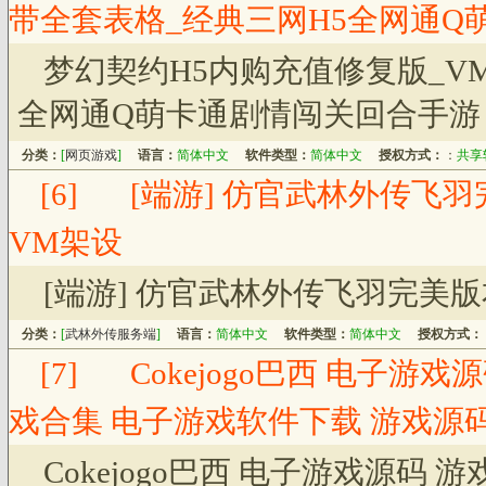
带全套表格_经典三网H5全网通Q
梦幻契约H5内购充值修复版_V
全网通Q萌卡通剧情闯关回合手游
分类：
[
网页游戏
]
语言：
简体中文
软件类型：
简体中文
授权方式：
：
共享
[6]
[端游] 仿官武林外传飞羽
VM架设
[端游] 仿官武林外传飞羽完美版
分类：
[
武林外传服务端
]
语言：
简体中文
软件类型：
简体中文
授权方式：
[7]
Cokejogo巴西 电子游
戏合集 电子游戏软件下载 游戏源
Cokejogo巴西 电子游戏源码