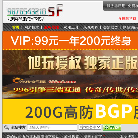
服务器租用
免费
直播教学群，
首页
网游技术
服务器端
私服工具
录像教程
登陆器类
网站源码
九到零私服资源下载站
全站搜索
您的位置:
九到零私服资源下载站
-> 软件搜索-> 搜索关键字
T
本次搜索共