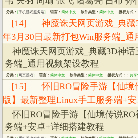
韦 关羽 周瑜 张飞 诸葛亮 吕布 
分类：
[
手机游戏服务端
]
语言：
简体中文
软件类型：
简体中文
授权方式：
[14]
神魔诛天网页游戏_典藏3
年3月30日最新打包Win服务端_
神魔诛天网页游戏_典藏3D神话三
务端_通用视频架设教程
分类：
[
网页游戏
]
语言：
简体中文
软件类型：
简体中文
授权方式：
：
共享
[15]
怀旧RO冒险手游【仙境
版】最新整理Linux手工服务端+
怀旧RO冒险手游【仙境传说RO
务端+安卓+详细搭建教程