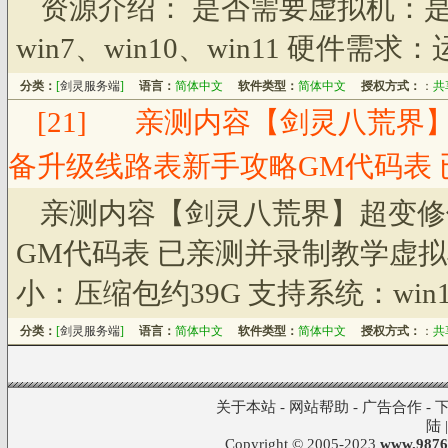
资源介绍： 是否需要虚拟机：是
win7、win10、win11 硬件需
分类：
[
剑灵服务端
]
语言：
简体中文
软件类型：
简体中文
授权方式：
：
共
[21]
亲测内容【剑灵八荒界
备升级线路表新手攻略GM代码表
亲测内容【剑灵八荒界】超变修
GM代码表 已亲测并录制教学虚拟
小：压缩包约39G 支持系统：win1
分类：
[
剑灵服务端
]
语言：
简体中文
软件类型：
简体中文
授权方式：
：
共
关于本站
-
网站帮助
-
广告合作
-
陆
Copyright © 2005-2023
www.9876