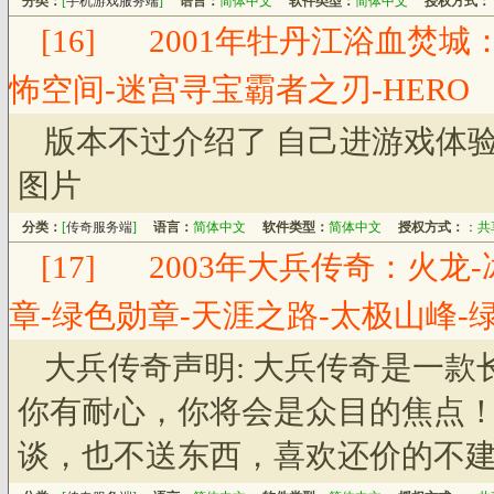
分类：
[
手机游戏服务端
]
语言：
简体中文
软件类型：
简体中文
授权方式：
[16]
2001年牡丹江浴血焚城
怖空间-迷宫寻宝霸者之刃-HERO
版本不过介绍了 自己进游戏体
图片
分类：
[
传奇服务端
]
语言：
简体中文
软件类型：
简体中文
授权方式：
：
共
[17]
2003年大兵传奇：火龙-
章-绿色勋章-天涯之路-太极山峰-绿
大兵传奇声明: 大兵传奇是一
你有耐心，你将会是众目的焦点
谈，也不送东西，喜欢还价的不