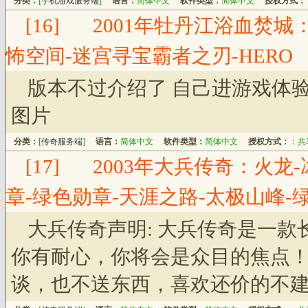
分类：
[
手机游戏服务端
]
语言：
简体中文
软件类型：
简体中文
授权方式：
[16]
2001年牡丹江浴血焚城
怖空间-迷宫寻宝霸者之刃-HERO
版本不过介绍了 自己进游戏体
图片
分类：
[
传奇服务端
]
语言：
简体中文
软件类型：
简体中文
授权方式：
：
共
[17]
2003年大兵传奇：火龙-
章-绿色勋章-天涯之路-太极山峰-绿
大兵传奇声明: 大兵传奇是一
你有耐心，你将会是众目的焦点
谈，也不送东西，喜欢还价的不