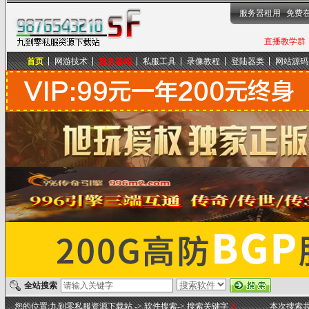
服务器租用
免费
直播教学群，
首页
网游技术
服务器端
私服工具
录像教程
登陆器类
网站源码
九到零私服资源下载站
全站搜索
您的位置:
九到零私服资源下载站
-> 软件搜索-> 搜索关键字
X
本次搜索共