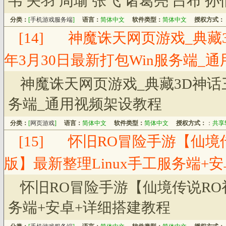
韦 关羽 周瑜 张飞 诸葛亮 吕布 
分类：
[
手机游戏服务端
]
语言：
简体中文
软件类型：
简体中文
授权方式：
[14]
神魔诛天网页游戏_典藏3
年3月30日最新打包Win服务端_
神魔诛天网页游戏_典藏3D神话三
务端_通用视频架设教程
分类：
[
网页游戏
]
语言：
简体中文
软件类型：
简体中文
授权方式：
：
共享
[15]
怀旧RO冒险手游【仙境
版】最新整理Linux手工服务端+
怀旧RO冒险手游【仙境传说RO
务端+安卓+详细搭建教程