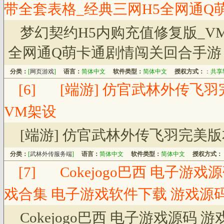
带全套表格_经典三网H5全网通Q
梦幻契约H5内购充值修复版_V
全网通Q萌卡通剧情闯关回合手游
分类：
[
网页游戏
]
语言：
简体中文
软件类型：
简体中文
授权方式：
：
共享
[6]
[端游] 仿官武林外传飞羽
VM架设
[端游] 仿官武林外传飞羽完美版
分类：
[
武林外传服务端
]
语言：
简体中文
软件类型：
简体中文
授权方式：
[7]
Cokejogo巴西 电子游
戏合集 电子游戏软件下载 游戏源
Cokejogo巴西 电子游戏源码