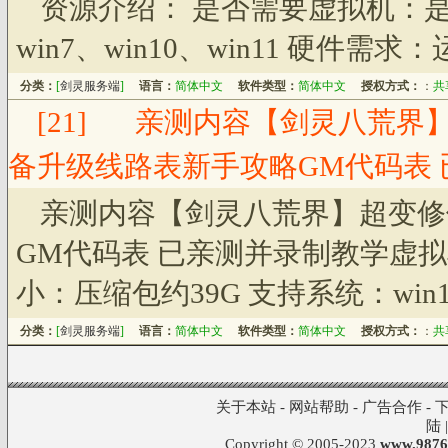
资源介绍： 是否需要虚拟机：是
win7、win10、win11 硬件需
分类：
[
剑灵服务端
]
语言：
简体中文
软件类型：
简体中文
授权方式：
：
共
[21]
亲测内容【剑灵八荒界
备升级线路表新手攻略GM代码表
亲测内容【剑灵八荒界】超变修
GM代码表 已亲测并录制教学虚拟
小：压缩包约39G 支持系统：win1
分类：
[
剑灵服务端
]
语言：
简体中文
软件类型：
简体中文
授权方式：
：
共
关于本站
-
网站帮助
-
广告合作
-
陆
Copyright © 2005-2023
www.9876