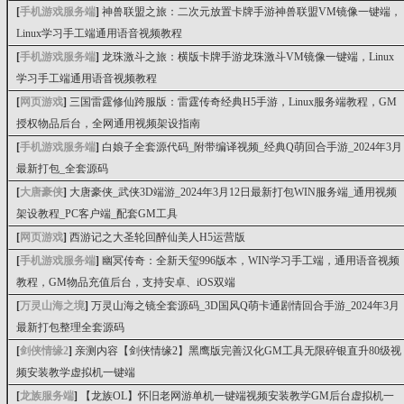
[
手机游戏服务端
]
神兽联盟之旅：二次元放置卡牌手游神兽联盟VM镜像一键端，
Linux学习手工端通用语音视频教程
[
手机游戏服务端
]
龙珠激斗之旅：横版卡牌手游龙珠激斗VM镜像一键端，Linux
学习手工端通用语音视频教程
[
网页游戏
]
三国雷霆修仙跨服版：雷霆传奇经典H5手游，Linux服务端教程，GM
授权物品后台，全网通用视频架设指南
[
手机游戏服务端
]
白娘子全套源代码_附带编译视频_经典Q萌回合手游_2024年3月
最新打包_全套源码
[
大唐豪侠
]
大唐豪侠_武侠3D端游_2024年3月12日最新打包WIN服务端_通用视频
架设教程_PC客户端_配套GM工具
[
网页游戏
]
西游记之大圣轮回醉仙美人H5运营版
[
手机游戏服务端
]
幽冥传奇：全新天玺996版本，WIN学习手工端，通用语音视频
教程，GM物品充值后台，支持安卓、iOS双端
[
万灵山海之境
]
万灵山海之镜全套源码_3D国风Q萌卡通剧情回合手游_2024年3月
最新打包整理全套源码
[
剑侠情缘2
]
亲测内容【剑侠情缘2】黑鹰版完善汉化GM工具无限碎银直升80级视
频安装教学虚拟机一键端
[
龙族服务端
]
【龙族OL】怀旧老网游单机一键端视频安装教学GM后台虚拟机一