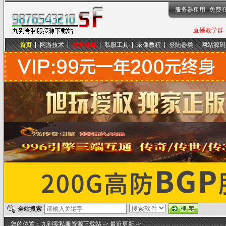
服务器租用
免费
直播教学群，
首页
网游技术
服务器端
私服工具
录像教程
登陆器类
网站源码
九到零私服资源下载站
全站搜索
您的位置：
九到零私服资源下载站
->
最近更新
->