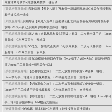
内置辅助可调节ai难度视频教学一键启动
[
天龙八部服务端
]
亲测端游【天龙八部】万象归一新版网游单机GM后台视频安装
教学虚拟机一键端
[
剑灵服务端
]
亲测内容【剑灵八荒界】超变修仙配套掉落表装备升级线路表新手
攻略GM代码表 已亲测并录制教学虚拟机一键端
[
手机游戏服务端
]
SS之光：火凤凰马红俊6.5万级内购版，二次元卡牌手游，Linux
服务端，GM网页后台，安卓版
[
手机游戏服务端
]
SS之光：异能武圣关羽6.5万级内购版，二次元卡牌手游，Linux
服务端，GM网页后台，安卓版
[
手机游戏服务端
]
稀有3D横版卡牌回合手游【神龙猎手之超神大陆】最新整理商
业Ubuntu手工服务端+管理后台+GM
[
手机游戏服务端
]
【忍者学院之旅】：二次元放置卡牌手游VM镜像一键端，
Linux学习手工端通用语音视频教程，GM物品充值后台，支持安卓
[
手机游戏服务端
]
【矩阵革命之旅】：二次元放置卡牌游戏VM镜像一键端，
Linux学习手工端通用语音视频教程，GM物品充值后台，支持安卓
[
手机游戏服务端
]
【出站追击】：二次元放置卡牌出站追击VM一键端+Linux学习
手工端+语音视频教程+GM物品充值后台
[
奇迹服务端
]
奇迹MU -版本S18+GM管理（刷怪按官方原汁原味）