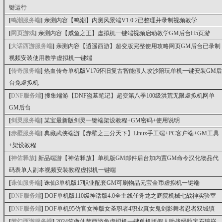
键运行
[
鸣潮服务端
]
亲测内容【鸣潮】内测风景端V1.0.2已整理并录制视频教学
[
网页游戏
]
亲测内容【咸鱼之王】虚拟机一键端视频启动教学GM后台H5页游
[
大话西游服务端
]
亲测内容【逍遥西游】超变版完整使用攻略网页GM后台已录制
视频安装使用教学虚拟机一键端
[
传奇服务端
]
热血传奇单机版V176怀旧复古智能假人攻沙陪玩单机一键安装GM后
台免虚拟机
[
DNF服务端
]
搜集端游【DNF盗墓笔记】超变第八季100级洪荒无限虚拟机网单
GM后台
[
剑灵服务端
]
某宝最新版剑灵一键端架设教程+GM密码+使用说明
[
赤壁服务端
]
典藏武侠端游【赤壁之三分天下】Linux手工端+PC客户端+GM工具
+架设教程
[
神佑释放
]
新品端游【神佑释放】单机版GM邮件后台加内置GM命令汉化物品代
码表单人副本视频安装教程虚拟机一键端
[
诛仙服务端
]
诛仙3单机版17职业配套GM可刷物品元宝金币虚拟机一键端
[
DNF服务端
]
DOF单机版110级神话版4.0全主线任务龙之庭院机械七战神实验室
[
DNF服务端
]
DOF单机95仿官女神版女圣职者4职业真女鬼剑影舞者忍者双城镇
[
梦幻西游服务端
]
2024笑傲仙梦西游免虚拟机一键单机版假人助战经脉宝石镶嵌