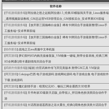
软件名称
[
手机游戏服务端
]
阿拉德之怒之起航阿拉德1.5_经典3D横版闯关手游_Linux服务端
_通用视频架设教程_GM总运营WEB管理后台_GM授权后台_安卓苹果IOS双端
[
手机游戏服务端
]
【放开那三国巅峰白金版】稀有卡牌回合手游最新整理Linux手
工服务端+安卓苹果双端
[
手机游戏服务端
]
【放开那三国巅峰白金版】稀有卡牌回合手游最新整理Linux手
工服务端+安卓苹果双端
[
动作射击
]
战地之王ava美服中文单机版
[
网页游戏
]
梦幻契约H5内购充值修复版_VM镜像一键端_附带全套表格_经典三网
H5全网通Q萌卡通剧情闯关回合手游
[
武林外传服务端
]
[端游] 仿官武林外传飞羽完美版本 附带GM工具 VM架设
[
网页游戏
]
Cokejogo巴西 电子游戏源码 游戏网站源码 电子游戏合集 电子游戏软件
下载 游戏源码
[
网页游戏
]
魔幻剧情手游：暗黑纪元H5，畅玩三网全通西方3D世界
[
手机游戏服务端
]
天书奇谈3D最新天启版_自带假人_怀旧角色扮演类回合动作手
游
[
手机游戏服务端
]
大话西游逍遥西游之浴火重生_经典Q萌角色扮演类大话回合手