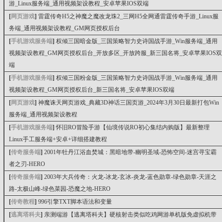
游_Linux服务端_通用视频架设教程_安卓苹果IOS双端
[
网页游戏
]
雷霆传奇H5之神魔之魔改龙珠2_三网H5全网通雷霆传奇手游_Linux服
务端_通用视频架设教程_GM网页授权后台
[
手机游戏服务端
]
权倾三国暗金版_三国策略智力史诗国战手游_Win服务端_通用
视频架设教程_GM网页授权后台_开放多区_开放跨服_新三国名将_安卓苹果IOS双
端
[
手机游戏服务端
]
权倾三国粉金版_三国策略智力史诗国战手游_Win服务端_通用
视频架设教程_GM网页授权后台_新三国名将_安卓苹果IOS双端
[
网页游戏
]
神魔诛天网页游戏_典藏3D神话三国页游_2024年3月30日最新打包Win
服务端_通用视频架设教程
[
手机游戏服务端
]
怀旧RO冒险手游【仙境传说RO初心集结内购版】最新整理
Linux手工服务端+安卓+详细搭建教程
[
传奇服务端
]
2001年牡丹江浴血焚城：黑暗地带-幽明圣域-恐怖空间-迷宫寻宝霸
者之刃-HERO
[
传奇服务端
]
2003年大兵传奇：火龙-冰龙-玄冰-炎龙-蓝色勋章-绿色勋章-天涯之
路-太极山峰-绿色菜园-恐魔之地-HERO
[
传奇教程
]
996引擎TXT脚本语法和变量
[
逃离塔科夫
]
亲测端游【逃离塔科夫】硬核射击类似吃鸡网游单机版免虚拟机带