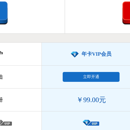
户
年卡VIP会员
陆
立即开通
￥99.00元
册