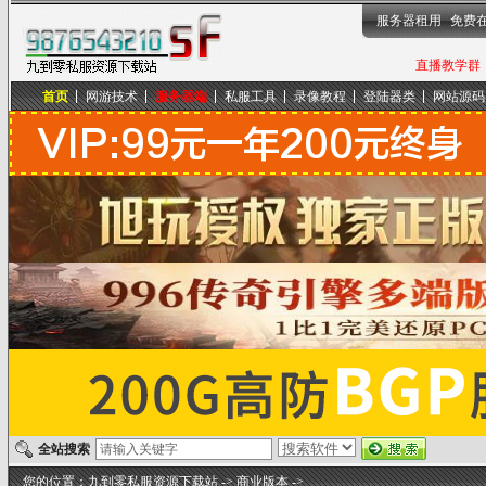
服务器租用
免费
直播教学群，
首页
网游技术
服务器端
私服工具
录像教程
登陆器类
网站源码
九到零私服资源下载站
全站搜索
您的位置：
九到零私服资源下载站
->
商业版本
->