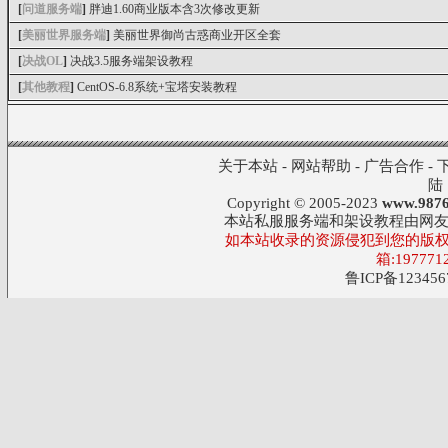
[
问道服务端
]
胖迪1.60商业版本含3次修改更新
[
美丽世界服务端
]
美丽世界御尚古惑商业开区全套
[
决战OL
]
决战3.5服务端架设教程
[
其他教程
]
CentOS-6.8系统+宝塔安装教程
关于本站
-
网站帮助
-
广告合作
-
陆
Copyright © 2005-2023
www.9876
本站私服服务端和架设教程由网
如本站收录的资源侵犯到您的版权
箱:197771
鲁ICP备123456