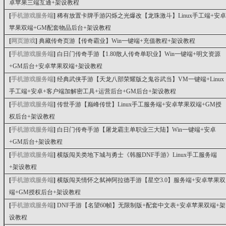
卓苹果三端互通+架设教程
[
手机游戏服务端
]
稀有放置卡牌手游闪烁之光爆改【龙珠激斗】Linux手工端+安卓
苹果双端+GM配套物品后台+架设教程
[
网页游戏
]
典藏传奇页游【传奇霸业】Win一键端+充值教程+架设教程
[
手机游戏服务端
]
白日门传奇手游【1.80散人传奇单职业】Win一键端+明文资源
+GM后台+安卓苹果双端+架设教程
[
手机游戏服务端
]
经典武侠手游【天龙八部荣耀版之鬼谷武当】VM一键端+Linux
手工端+安卓+客户端加解密工具+运营后台+GM后台+架设教程
[
手机游戏服务端
]
传世手游【巅峰传世】Linux手工服务端+安卓苹果双端+GM授
权后台+架设教程
[
手机游戏服务端
]
白日门传奇手游【屠龙霸主单职业三大陆】Win一键端+安卓
+GM后台+架设教程
[
手机游戏服务端
]
横版闯关类地下城与勇士《韩服DNF手游》Linux手工服务端
+架设教程
[
手机游戏服务端
]
横版闯关情怀之弑神阿拉德手游【星空3.0】服务端+安卓苹果双
端+GM授权后台+架设教程
[
手机游戏服务端
]
DNF手游【名望60帧】无限制版+配套中文表+安卓苹果双端+架
设教程