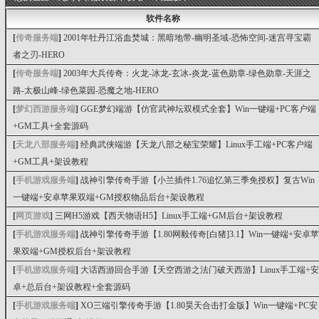
软件名称
[
传奇服务端
]
2001年牡丹江浴血焚城：黑暗地带-幽明圣域-恐怖空间-迷宫寻宝霸
者之刃-HERO
[
传奇服务端
]
2003年大兵传奇：火龙-冰龙-玄冰-炎龙-蓝色勋章-绿色勋章-天涯之
路-太极山峰-绿色菜园-恐魔之地-HERO
[
梦幻西游服务端
]
GGE梦幻端游【仿官武神坛双模式全套】Win一键端+PC客户端
+GM工具+全套源码
[
天龙八部服务端
]
经典武侠端游【天龙八部之秘宝荣耀】Linux手工端+PC客户端
+GM工具+架设教程
[
手机游戏服务端
]
战神引擎传奇手游【小兰插件1.76追忆第三季免授权】复古Win
一键端+安卓苹果双端+GM授权物品后台+架设教程
[
网页游戏
]
三网H5游戏【西天物语H5】Linux手工端+GM后台+架设教程
[
手机游戏服务端
]
战神引擎传奇手游【1.80网毅传奇[白猪]3.1】Win一键端+安卓苹
果双端+GM授权后台+架设教程
[
手机游戏服务端
]
大话西游回合手游【天空西游之法门破天西游】Linux手工端+安
卓+总后台+架设教程+全套源码
[
手机游戏服务端
]
XO三端引擎传奇手游【1.80昊天合击打金版】Win一键端+PC安