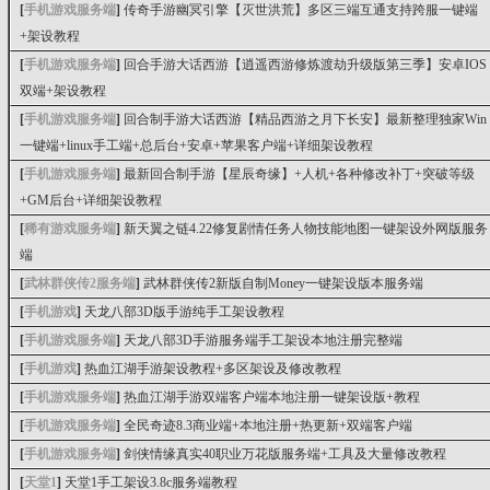
[
手机游戏服务端
]
传奇手游幽冥引擎【灭世洪荒】多区三端互通支持跨服一键端
+架设教程
[
手机游戏服务端
]
回合手游大话西游【逍遥西游修炼渡劫升级版第三季】安卓IOS
双端+架设教程
[
手机游戏服务端
]
回合制手游大话西游【精品西游之月下长安】最新整理独家Win
一键端+linux手工端+总后台+安卓+苹果客户端+详细架设教程
[
手机游戏服务端
]
最新回合制手游【星辰奇缘】+人机+各种修改补丁+突破等级
+GM后台+详细架设教程
[
稀有游戏服务端
]
新天翼之链4.22修复剧情任务人物技能地图一键架设外网版服务
端
[
武林群侠传2服务端
]
武林群侠传2新版自制Money一键架设版本服务端
[
手机游戏
]
天龙八部3D版手游纯手工架设教程
[
手机游戏服务端
]
天龙八部3D手游服务端手工架设本地注册完整端
[
手机游戏
]
热血江湖手游架设教程+多区架设及修改教程
[
手机游戏服务端
]
热血江湖手游双端客户端本地注册一键架设版+教程
[
手机游戏服务端
]
全民奇迹8.3商业端+本地注册+热更新+双端客户端
[
手机游戏服务端
]
剑侠情缘真实40职业万花版服务端+工具及大量修改教程
[
天堂1
]
天堂1手工架设3.8c服务端教程