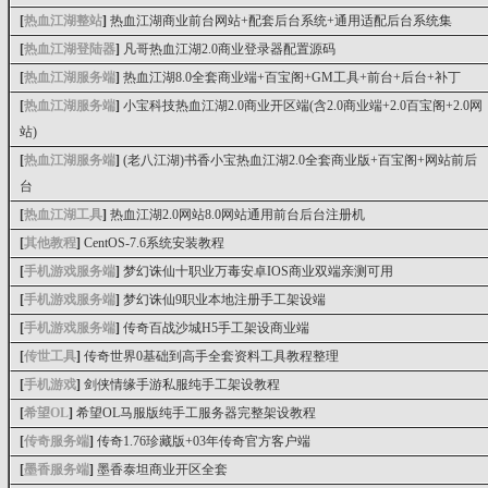
[
热血江湖整站
]
热血江湖商业前台网站+配套后台系统+通用适配后台系统集
[
热血江湖登陆器
]
凡哥热血江湖2.0商业登录器配置源码
[
热血江湖服务端
]
热血江湖8.0全套商业端+百宝阁+GM工具+前台+后台+补丁
[
热血江湖服务端
]
小宝科技热血江湖2.0商业开区端(含2.0商业端+2.0百宝阁+2.0网
站)
[
热血江湖服务端
]
(老八江湖)书香小宝热血江湖2.0全套商业版+百宝阁+网站前后
台
[
热血江湖工具
]
热血江湖2.0网站8.0网站通用前台后台注册机
[
其他教程
]
CentOS-7.6系统安装教程
[
手机游戏服务端
]
梦幻诛仙十职业万毒安卓IOS商业双端亲测可用
[
手机游戏服务端
]
梦幻诛仙9职业本地注册手工架设端
[
手机游戏服务端
]
传奇百战沙城H5手工架设商业端
[
传世工具
]
传奇世界0基础到高手全套资料工具教程整理
[
手机游戏
]
剑侠情缘手游私服纯手工架设教程
[
希望OL
]
希望OL马服版纯手工服务器完整架设教程
[
传奇服务端
]
传奇1.76珍藏版+03年传奇官方客户端
[
墨香服务端
]
墨香泰坦商业开区全套