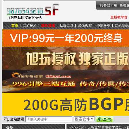
服务器租用
免费
直播教学群，
首页
网游技术
服务器端
私服工具
录像教程
登陆器类
网站源码
九到零私服资源下载站
全站搜索
分类
您的位置：
九到零私服资源下载站
->