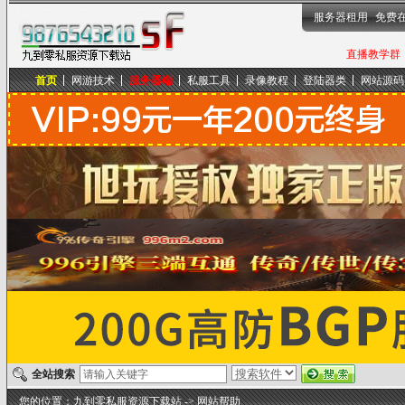
服务器租用
免费
直播教学群，
首页
网游技术
服务器端
私服工具
录像教程
登陆器类
网站源码
九到零私服资源下载站
全站搜索
您的位置：
九到零私服资源下载站
->
网站帮助