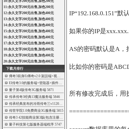
10:永久文字200元出售,加色200元
11:永久文字200元出售,加色200元
IP“192.168.0.
12:永久文字200元出售,加色400元
13:永久文字200元出售,加色400元
14:永久文字200元出售,加色400元
如果你的IP是xxx.xx
15:永久文字200元出售,加色400元
16:永久文字200元出售,加色400元
17:永久文字200元出售,加色400元
AS的密码默认是A，
18:永久文字200元出售,加色400元
19:永久文字200元出售,加色400元
20:永久文字200元出售,加色400元
比如你的密码是ABC
下载月排行
傳奇3前身Ei傳奇v2.0 架設端+视频教程[親測
5957
EI传奇3.0的服务端+登陆器+插件+客户端
5919
量子第4版传奇3G服务端
5871
所有修改完成后，用执行
传承传奇3经典13魔法服务端
5846
传承经典发布的冷雨传奇三v1120第二版
5826
=================
传世学院1.0免费商业3G服务端
5815
传奇3 42技能商业第3版(包含注册机_商业登
5806
量子科技第七版服务器端程序
5747