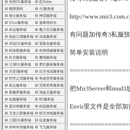
永恒OL服务端
乱Online
棋牌源码
A3服务端
http://www.mir3.com.c
骑士服务端
神话服务端
DAoc服务端
逃离塔科夫
命运服务端
魔力宝贝服务端
有问题加传奇3私服技术
热血江湖服务端
决战服务端
传说OL服务端
冒险岛服务端
科洛斯服务端
剑侠情缘服务端
简单安装说明
红月服务端
魔域服务端
江湖OL服务端
梦幻森林服务端
=================
天堂I服务端
日月传说服务端
时空之泪服务端
奇迹世界服务端
风云服务端
完美世界服务端
把Mir3Server和m
新魔界服务端
海盗王服务端
征服服务端
RF服务端
Envir里文件是全部加
真封神服务端
机战服务端
天龙八部服务端
惊天动地服务端
三国OL服务端
征途服务端
=================
传奇外传服务端
飞飞服务端