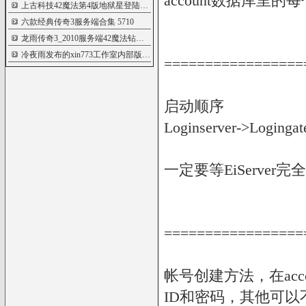
account数据库里
上古科技42魔法第4版地狱星登陆器+正版注
5719
六款经典传奇3服务端合集
5710
龙雨传奇3_2010服务端42魔法钻石消费+钓鱼
5674
冷夜雨发布的xin773工作室内部版
5670
=================
启动顺序
Loginserver->Loginga
一定要等EiServer完全
=================
帐号创建方法，在acc
ID和密码，其他可以