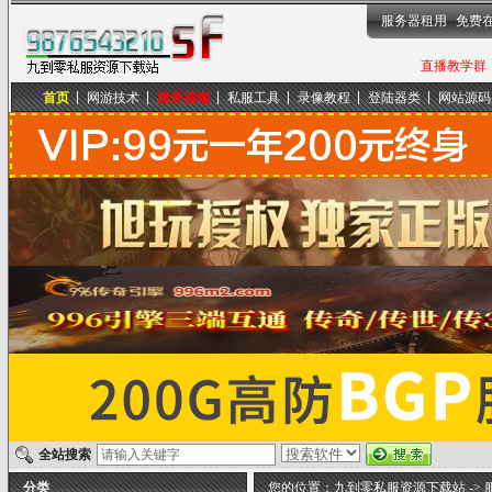
服务器租用
免费
直播教学群，
首页
网游技术
服务器端
私服工具
录像教程
登陆器类
网站源码
九到零私服资源下载站
全站搜索
分类
您的位置：
九到零私服资源下载站
->