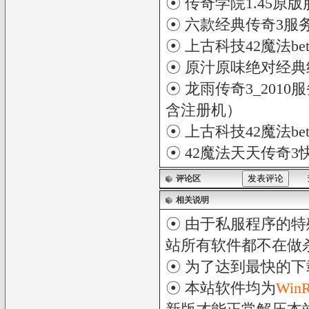
☉
传奇学院1.45原版
☉
六款经典传奇3服
☉
上古科技42魔法bet
☉
原汁原味绝对经典纯
☉
龙雨传奇3_2010
含注册机）
☉
上古科技42魔法bet
☉
42魔法天天传奇3
评论区
相关说明
☉ 由于私服程序的特
站所有软件都不在做
☉ 为了达到最快的
☉ 本站软件均为
Win