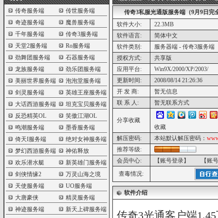
传奇服务端
传世服务端
传奇3私服光通版服务端（9月9日完
奇迹服务端
魔兽服务端
软件大小:
22.3MB
千年服务端
传奇3服务端
软件语言:
简体中文
天堂2服务端
Ro服务端
软件类别:
服务器端 - 传奇3服务端
劲舞团服务端
石器服务端
授权方式:
共享版
龙族服务端
劲乐团服务端
应用平台:
Win9X/2000/XP/2003/
更新时间:
2008/08/14 21:26:36
美丽世界服务端
泡泡堂服务端
开 发 商:
暂无信息
剑灵服务端
英雄王座服务端
联 系 人:
暂无联系方式
大话西游服务端
坦克宝贝服务端
反恐精英OL
笑傲江湖OL
分享收藏
收藏
鸣潮服务端
墨香服务端
解压密码:
本站默认解压密码：
www
倚天I服务端
绝对女神服务端
推荐等级:
梦幻西游服务端
神佑释放
会员中心:
【账号登录】
【账
欢乐潜水艇
新英雄门服务端
查毒情况:
剑侠情缘2
万灵山海之境
天使服务端
UO服务端
软件介绍
大唐豪侠
精灵服务端
神迹服务端
新天上碑服务端
传奇3光通客户端1.4