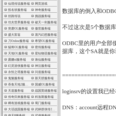
仙境传说服务端
网页游戏
数据库的倒入和ODB
投名状服务端
神奇服务端
丝路传说
挑战服务端
功夫世界服务端
破天一剑服务端
不过这次是5个数据
突袭OL服务端
傲世服务端
盛大富翁
蒸汽幻想服务端
刀Online服务端
希望OL服务端
ODBC里的用户全部
猛将OL服务端
密传服务端
据库，这个SA就是你
天地OL服务端
星钻物语服务端
露娜ol服务端
诛仙服务端
幻灵游侠服务端
神泣服务端
永恒之塔服务端
问道服务端
=================
鬼魅服务端
新天骄服务端
吞食天地2服务端
国威OL服务端
loginsrv的设置我
天道服务端
战国英雄服务端
传奇归来服务端
科洛斯服务端
稀有游戏服务端
蜀门服务端
DNS：account远程DN
大话战国服务端
武林群侠传2服务端
倚天Ⅱ服务端
武魂服务端