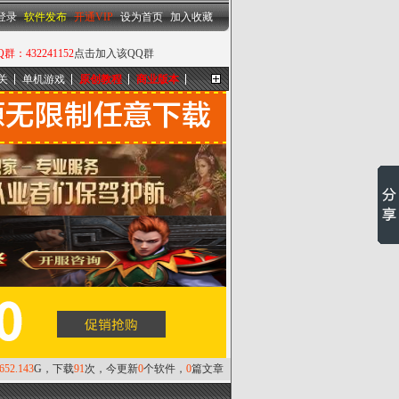
设为首页
|
加入收藏
登录
软件发布
开通VIP
设为首页
加入收藏
432241152
点击加入该QQ群
关
单机游戏
原创教程
商业版本
更多...
,652.143
G，下载
91
次，今更新
0
个软件，
0
篇文章