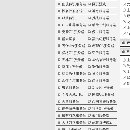
仙境传说服务端
网页游戏
☉
六
☉
上
投名状服务端
神奇服务端
☉
原
丝路传说
挑战服务端
☉
龙
功夫世界服务端
破天一剑服务端
☉
上
突袭OL服务端
傲世服务端
☉
4
盛大富翁
蒸汽幻想服务端
刀Online服务端
希望OL服务端
猛将OL服务端
密传服务端
天地OL服务端
星钻物语服务端
☉ 
☉ 
露娜ol服务端
诛仙服务端
☉ 
幻灵游侠服务端
神泣服务端
☉ 
永恒之塔服务端
问道服务端
☉ 
鬼魅服务端
新天骄服务端
吞食天地2服务端
国威OL服务端
天道服务端
战国英雄服务端
传奇归来服务端
科洛斯服务端
稀有游戏服务端
蜀门服务端
大话战国服务端
武林群侠传2服务端
倚天Ⅱ服务端
武魂服务端