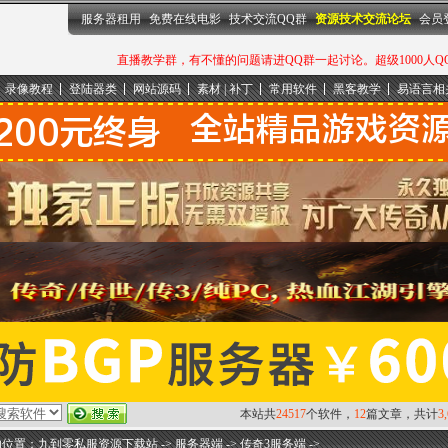
服务器租用
免费在线电影
技术交流QQ群
资源技术交流论坛
会员
直播教学群，有不懂的问题请进QQ群一起讨论。超级1000人QQ群：
录像教程
登陆器类
网站源码
素材 | 补丁
常用软件
黑客教学
易语言相
本站共
24517
个软件，
12
篇文章，共计
3
的位置：
九到零私服资源下载站
->
服务器端
->
传奇3服务端
->