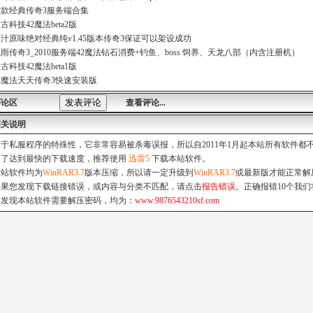
款经典传奇3服务端合集
古科技42魔法beta2版
汁原味绝对经典纯v1.45版本传奇3保证可以架设成功
雨传奇3_2010服务端42魔法钻石消费+钓鱼、boss 饲养、天龙八部（内含注册机）
古科技42魔法beta1版
2魔法天天传奇3快速安装版
评论区
查看评论...
相关说明
由于私服程序的特殊性，它非常容易被杀毒误报，所以自2011年1月起本站所有软件
为了达到最快的下载速度，推荐使用
迅雷5
下载本站软件。
本站软件均为
WinRAR3.7
版本压缩，所以请一定升级到
WinRAR3.7
或最新版才能正常解
如果您发现下载链接错误，或内容与分类不匹配，请点击
报告错误
。正确报错10个我们
如发现本站软件需要解压密码，均为：
www.9876543210sf.com