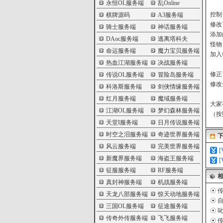
永恒OL服务端
乱Online
控制
棋牌源码
A3服务端
修改
骑士服务端
神话服务端
添加
DAoc服务端
逃离塔科夫
怪物
命运服务端
魔力宝贝服务端
加入
热血江湖服务端
决战服务端
修正
传说OL服务端
冒险岛服务端
修改
科洛斯服务端
剑侠情缘服务端
红月服务端
魔域服务端
大家
江湖OL服务端
梦幻森林服务端
（按
天堂I服务端
日月传说服务端
时空之泪服务端
奇迹世界服务端
风云服务端
完美世界服务端
新魔界服务端
海盗王服务端
征服服务端
RF服务端
真封神服务端
机战服务端
☉
传
天龙八部服务端
惊天动地服务端
☉
自
三国OL服务端
征途服务端
☉
叱
传奇外传服务端
飞飞服务端
☉
传