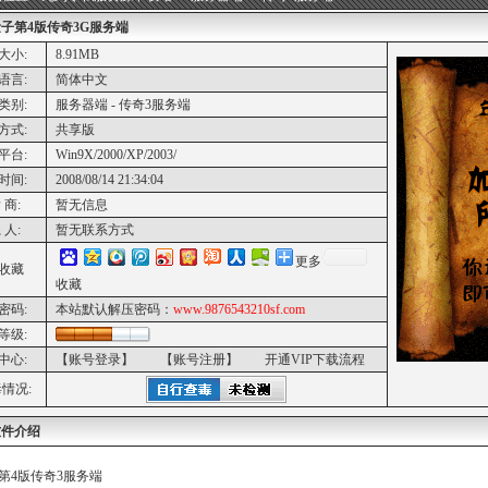
子第4版传奇3G服务端
大小:
8.91MB
语言:
简体中文
类别:
服务器端 - 传奇3服务端
方式:
共享版
平台:
Win9X/2000/XP/2003/
时间:
2008/08/14 21:34:04
 商:
暂无信息
 人:
暂无联系方式
更多
收藏
收藏
密码:
本站默认解压密码：
www.9876543210sf.com
等级:
中心:
【账号登录】
【账号注册】
开通VIP下载流程
情况:
软件介绍
第4版传奇3服务端