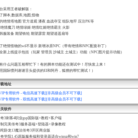
台采用王者破解版：
了脚本,数据库,地图,怪物
的绝情塔地图 官方道观 潘夜 血战夺宝 组队地牢 压注PK等
 绝情魔刀 绝情绿姬 绝情红姬绝情霸主 火影
韩服装备 期望铁轮 期望霹雷 期望逍遥扇等
了绝情怪物的wil不显示 新增冰原NPC（带有绝情和NPC配套补丁）
全新上线提示包括（玩家 管理员 沙城主 土城主）功能（NPC图片提示功能）
有什么问题互相帮忙下！有的脚本功能还在测试中！尽快发上来！
照国际惯列谢谢舌头提供的EI和阿丹，狐狸的帮忙测试！）
下载地址
[VIP专用软件 - 电信高速下载][非高级会员不可下载]
[VIP专用软件 - 双线高速下载][非高级会员不可下载]
相关软件
奇3刺客4职业gsp国际版+教程+客户端
制完美传奇3服务器端+登陆器+录像教程
咤卧龙13魔法传奇3开区商业版
奇学院1.45原版服务端和登录器适合winxp和win7