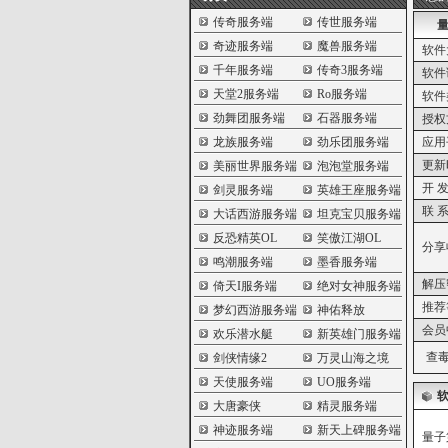
传奇服务端
传世服务端
量
奇迹服务端
魔兽服务端
软件
千年服务端
传奇3服务端
软件
天堂2服务端
Ro服务端
软件
劲舞团服务端
石器服务端
授权
龙族服务端
劲乐团服务端
应用
更新
美丽世界服务端
泡泡堂服务端
开 发
剑灵服务端
英雄王座服务端
联 系
大话西游服务端
坦克宝贝服务端
反恐精英OL
笑傲江湖OL
分享
鸣潮服务端
墨香服务端
解压
倚天I服务端
绝对女神服务端
推荐
梦幻西游服务端
神佑释放
会员
欢乐潜水艇
新英雄门服务端
查毒
剑侠情缘2
万灵山海之境
天使服务端
UO服务端
大唐豪侠
精灵服务端
神迹服务端
新天上碑服务端
量子