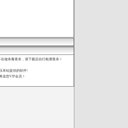
都不在做杀毒查杀，请下载后自行检测查杀！
压本站提供的软件!
将送您VIP会员！