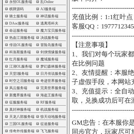
永恒OL服务端
乱Online
-----------------------------
棋牌源码
A3服务端
充值比例：1:1红叶点 
骑士服务端
神话服务端
DAoc服务端
逃离塔科夫
客服QQ：1977712345
命运服务端
魔力宝贝服务端
-----------------------------
热血江湖服务端
决战服务端
【注意事项】
传说OL服务端
冒险岛服务端
科洛斯服务端
剑侠情缘服务端
1、我们对每个玩家
红月服务端
魔域服务端
在比例问题
江湖OL服务端
梦幻森林服务端
2、友情提醒：本服
天堂I服务端
日月传说服务端
子虚假手段，本网站
时空之泪服务端
奇迹世界服务端
风云服务端
完美世界服务端
3、充值提示：全自
新魔界服务端
海盗王服务端
取，兑换成功后可在
征服服务端
RF服务端
-----------------------------
真封神服务端
机战服务端
天龙八部服务端
惊天动地服务端
GM忠告：在本服你
三国OL服务端
征途服务端
同步官方，玩家尽可
传奇外传服务端
飞飞服务端