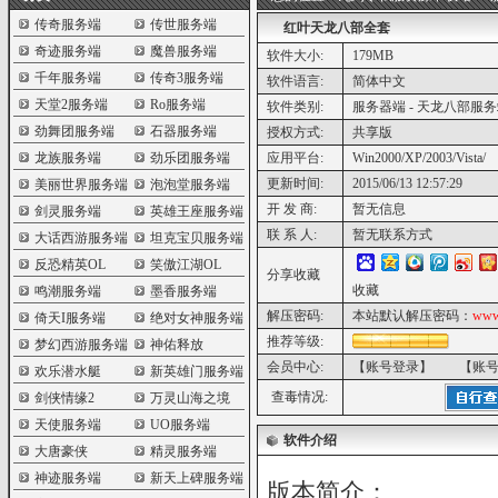
传奇服务端
传世服务端
红叶天龙八部全套
奇迹服务端
魔兽服务端
软件大小:
179MB
千年服务端
传奇3服务端
软件语言:
简体中文
天堂2服务端
Ro服务端
软件类别:
服务器端 - 天龙八部服
劲舞团服务端
石器服务端
授权方式:
共享版
龙族服务端
劲乐团服务端
应用平台:
Win2000/XP/2003/Vista/
更新时间:
2015/06/13 12:57:29
美丽世界服务端
泡泡堂服务端
开 发 商:
暂无信息
剑灵服务端
英雄王座服务端
联 系 人:
暂无联系方式
大话西游服务端
坦克宝贝服务端
反恐精英OL
笑傲江湖OL
分享收藏
收藏
鸣潮服务端
墨香服务端
解压密码:
本站默认解压密码：
www
倚天I服务端
绝对女神服务端
推荐等级:
梦幻西游服务端
神佑释放
会员中心:
【账号登录】
【账
欢乐潜水艇
新英雄门服务端
查毒情况:
剑侠情缘2
万灵山海之境
天使服务端
UO服务端
软件介绍
大唐豪侠
精灵服务端
神迹服务端
新天上碑服务端
版本简介：