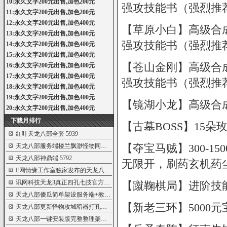
10:永久文字200元出售,加色200元
强攻技能书（强烈推荐
11:永久文字200元出售,加色200元
12:永久文字200元出售,加色400元
【草原小白】高级合成、
13:永久文字200元出售,加色400元
强攻技能书（强烈推荐
14:永久文字200元出售,加色400元
15:永久文字200元出售,加色400元
【苍山金刚】高级合成、
16:永久文字200元出售,加色400元
17:永久文字200元出售,加色400元
强攻技能书（强烈推荐
18:永久文字200元出售,加色400元
19:永久文字200元出售,加色400元
【镜湖小龙】高级合成
20:永久文字200元出售,加色400元
下载月排行
【古墓BOSS】15朵玫
红叶天龙八部全套
5939
【夺宝马贼】300-1
天龙八部服务端楼兰飘渺怪物同步商业版
5922
天龙八部神鼎端
5792
无限开，刷药玄机药
E网情缘工作室独家发布的天龙八部服务器
5679
讯网科技天龙3真正四孔七技官方版
5613
【蹴鞠棋局】进阶技能、
天龙八部傻瓜简单架设服务端+教程
5526
【新老三环】5000元
天龙八部更新怪物攻城暗器打孔免费服务
5498
天龙八部一键安装版完整整理架设资料全
5394