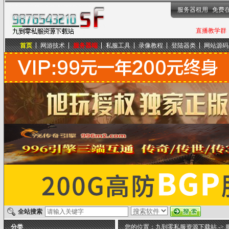
服务器租用
免费
直播教学群，
首页
网游技术
服务器端
私服工具
录像教程
登陆器类
网站源码
九到零私服资源下载站
全站搜索
分类
您的位置：
九到零私服资源下载站
->