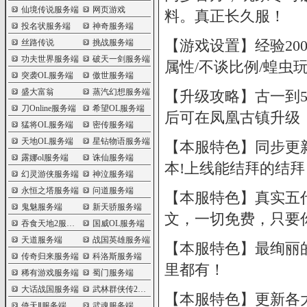
仙境传说服务端
网页游戏
料。真正长久服！
投名状服务端
神奇服务端
【游戏设置】经验200
丝路传说
挑战服务端
功夫世界服务端
破天一剑服务端
属性/不谈比例/蝗虫
突袭OL服务端
傲世服务端
盛大富翁
蒸汽幻想服务端
【升级攻略】古一到5
刀Online服务端
希望OL服务端
后可在凤凰古镇升级
猛将OL服务端
密传服务端
天地OL服务端
星钻物语服务端
【本服特色】同步更新
露娜ol服务端
诛仙服务端
本!上线能结拜的结拜
幻灵游侠服务端
神泣服务端
永恒之塔服务端
问道服务端
【本服特色】真实五代
鬼魅服务端
新天骄服务端
文，一切免费，只要
吞食天地2服务端
国威OL服务端
天道服务端
战国英雄服务端
【本服特色】最绚丽的
传奇归来服务端
科洛斯服务端
里都有！
稀有游戏服务端
蜀门服务端
大话战国服务端
武林群侠传2服务端
【本服特色】更新各大
倚天Ⅱ服务端
武魂服务端