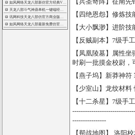
【兵圣奇阵】征南先锋印 
如风网络天龙八部新仿官方经典V1023版更
5383
天龙八部斗气神鼎单机一键端经典仿官方
5365
【四绝恩怨】修炼技能书 
讯网科技天龙八部仿官方商业版带安装教
5348
如风网络天龙八部最新免费仿官方增点版
5340
【大小飘渺】进阶技能 玄
【反贼副本】7级手工材
【凤凰陵墓】属性坐骑 
时刷一批摸金校尉，
【燕子坞】新莽神符 
【少室山】龙纹材料 
【十二杀星】7级手工
--------------------------
----------------
【帮战地图】 洛阳校