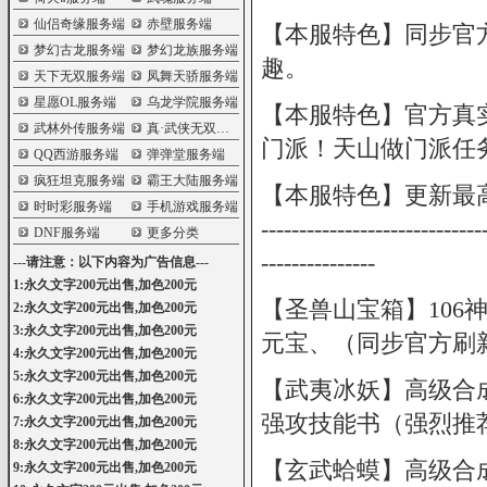
仙侣奇缘服务端
赤壁服务端
【本服特色】同步官方
梦幻古龙服务端
梦幻龙族服务端
趣。
天下无双服务端
凤舞天骄服务端
星愿OL服务端
乌龙学院服务端
【本服特色】官方真实
武林外传服务端
真·武侠无双服务端
门派！天山做门派任
QQ西游服务端
弹弹堂服务端
疯狂坦克服务端
霸王大陆服务端
【本服特色】更新最高
时时彩服务端
手机游戏服务端
--------------------------
DNF服务端
更多分类
---------------
---请注意：以下内容为广告信息---
1:永久文字200元出售,加色200元
【圣兽山宝箱】106
2:永久文字200元出售,加色200元
3:永久文字200元出售,加色200元
元宝、（同步官方刷
4:永久文字200元出售,加色200元
5:永久文字200元出售,加色200元
【武夷冰妖】高级合成、
6:永久文字200元出售,加色200元
强攻技能书（强烈推荐
7:永久文字200元出售,加色200元
8:永久文字200元出售,加色200元
【玄武蛤蟆】高级合成、
9:永久文字200元出售,加色200元