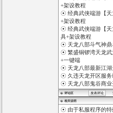
+架设教程
☉
经典武侠端游【天龙
+架设教程
☉
经典武侠端游【天龙
具+架设教程
☉
天龙八部斗气神鼎
☉
繁盛铜锣湾天龙武
+一键端
☉
天龙八部最新江湖
☉
久违天龙开区服务
☉
天龙八部鬼谷商业
评论区
相关说明
☉ 由于私服程序的特