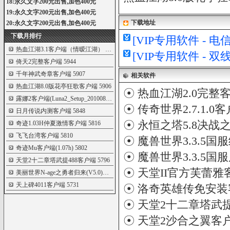
18:永久文字200元出售,加色400元
19:永久文字200元出售,加色400元
下载地址
20:永久文字200元出售,加色400元
下载月排行
[VIP专用软件 - 
热血江湖3.1客户端（情暧江湖）
6000
[VIP专用软件 - 
倚天2完整客户端
5944
千年神武奇章客户端
5907
相关软件
热血江湖8.0版花亭狂歌客户端
5906
☉
热血江湖2.0完整
露娜2客户端(Luna2_Setup_20100802)
5905
☉
传奇世界2.7.1.0
日月传说内测客户端
5848
☉
永恒之塔5.8决战
奇迹1.03H仲夏激情客户端
5816
飞飞台湾客户端
5810
☉
魔兽世界3.3.5国
奇迹Mu客户端(1.07h)
5802
☉
魔兽世界3.3.5
天堂2十二章塔武提488客户端
5796
☉
天堂II官方芙蕾雅
美丽世界N-age之勇者归来(V5.0)最新客户端
5780
天上碑4011客户端
5731
☉
洛奇英雄传免安装
☉
天堂2十二章塔武提
☉
天堂2沙合之翼客户端 Lin