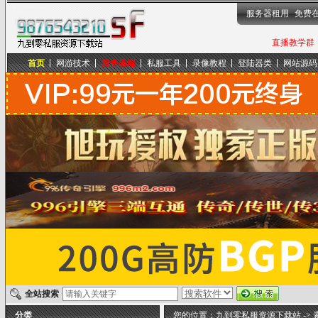
服务器租用
免费
直播教学群，
首页
网游技术
服务器端
私服工具
录像教程
登陆器类
网站源码
九到零私服资源下载站
全站搜索
分类
您的位置：
九到零私服资源下载站
->