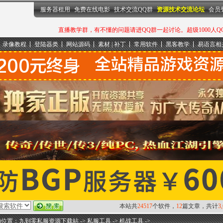
服务器租用
免费在线电影
技术交流QQ群
资源技术交流论坛
会员
直播教学群，有不懂的问题请进QQ群一起讨论。超级1000人QQ群：
录像教程
登陆器类
网站源码
素材 | 补丁
常用软件
黑客教学
易语言相
本站共
24517
个软件，
12
篇文章，共计
3
的位置：
九到零私服资源下载站
->
私服工具
->
机战工具
->