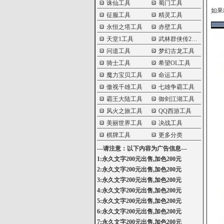
诛仙工具
蜀门工具
如果
征服工具
精灵工具
永恒之塔工具
赤壁工具
天堂1工具
武林群侠传2工具
问道工具
梦幻古龙工具
骑士工具
希望OL工具
魔力宝贝工具
命运工具
傲视千雄工具
七雄争霸工具
霸王大陆工具
御剑江湖工具
风火之旅工具
QQ西游工具
美丽世界工具
决战工具
棋牌工具
更多分类
---请注意：以下内容为广告信息---
1:永久文字200元出售,加色200元
2:永久文字200元出售,加色200元
3:永久文字200元出售,加色200元
4:永久文字200元出售,加色200元
5:永久文字200元出售,加色200元
6:永久文字200元出售,加色200元
7:永久文字200元出售,加色200元