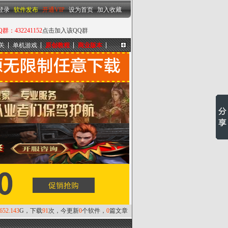
设为首页
|
加入收藏
登录
软件发布
开通VIP
设为首页
加入收藏
432241152
点击加入该QQ群
关
单机游戏
原创教程
商业版本
更多...
,652.143
G，下载
91
次，今更新
0
个软件，
0
篇文章