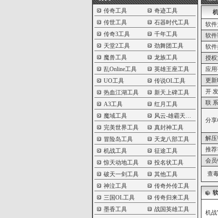
传奇工具
奇迹工具
机
传世工具
石器时代工具
软件
传奇3工具
千年工具
软件
天堂2工具
劲舞团工具
软件
魔兽工具
龙族工具
授权
乱Online工具
英雄王座工具
应用
更新
UO工具
传说OL工具
开 发
热血江湖工具
新天上碑工具
联 系
A3工具
红月工具
魔域工具
风云-雄霸天下工具
分享
完美世界工具
真封神工具
解压
冒险岛工具
天龙八部工具
推荐
机战工具
征途工具
会员
惊天动地工具
投名状工具
查毒
破天一剑工具
其他工具
神泣工具
传奇外传工具
三国OL工具
传奇归来工具
墨香工具
战国英雄工具
机战