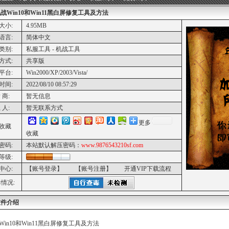
战Win10和Win11黑白屏修复工具及方法
大小:
4.95MB
语言:
简体中文
类别:
私服工具 - 机战工具
方式:
共享版
平台:
Win2000/XP/2003/Vista/
时间:
2022/08/10 08:57:29
 商:
暂无信息
 人:
暂无联系方式
更多
收藏
收藏
密码:
本站默认解压密码：
www.9876543210sf.com
等级:
中心:
【账号登录】
【账号注册】
开通VIP下载流程
情况:
软件介绍
Win10和Win11黑白屏修复工具及方法