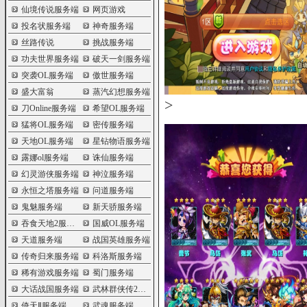
仙境传说服务端
网页游戏
投名状服务端
神奇服务端
丝路传说
挑战服务端
功夫世界服务端
破天一剑服务端
突袭OL服务端
傲世服务端
盛大富翁
蒸汽幻想服务端
>
刀Online服务端
希望OL服务端
猛将OL服务端
密传服务端
天地OL服务端
星钻物语服务端
露娜ol服务端
诛仙服务端
幻灵游侠服务端
神泣服务端
永恒之塔服务端
问道服务端
鬼魅服务端
新天骄服务端
吞食天地2服务端
国威OL服务端
天道服务端
战国英雄服务端
传奇归来服务端
科洛斯服务端
稀有游戏服务端
蜀门服务端
大话战国服务端
武林群侠传2服务端
倚天Ⅱ服务端
武魂服务端