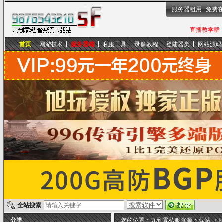
服务器租用
免费
直播教学群，
首页
网游技术
服务器端
私服工具
录像教程
登陆器类
网站源码
九到零私服资源下载站
全站搜索
分类
您的位置：
九到零私服资源下载站
->