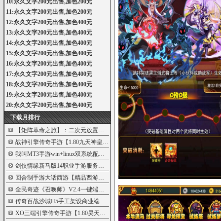
10:永久文字200元出售,加色200元
11:永久文字200元出售,加色200元
12:永久文字200元出售,加色400元
13:永久文字200元出售,加色400元
14:永久文字200元出售,加色400元
15:永久文字200元出售,加色400元
16:永久文字200元出售,加色400元
17:永久文字200元出售,加色400元
18:永久文字200元出售,加色400元
19:永久文字200元出售,加色400元
20:永久文字200元出售,加色400元
下载月排行
【矩阵革命之旅】：二次元放置卡牌游戏
5999
战神引擎传奇手游【1.80九天神皇白猪版】
5990
我叫MT3手游win+linux双系统配合架设版架设
5848
剑侠情缘新马版14职业手游服务端
5842
回合制手游大话西游【精品西游之月下长
5802
全民奇迹《召唤师》V2.4一键端含IOS和安卓
5784
传奇百战沙城H5手工架设商业端
5781
XO三端引擎传奇手游【1.80昊天合击打金版
5751