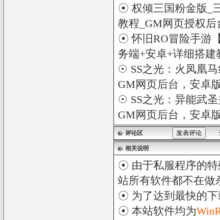
☉
权倾三国粉金版_
教程_GM网页授权后
☉
怀旧RO冒险手游【
务端+安卓+详细搭建
☉
SS之光：火凤凰马
GM网页后台，安卓
☉
SS之光：异能武圣
GM网页后台，安卓
评论区
相关说明
☉ 由于私服程序的特
站所有软件都不在做
☉ 为了达到最快的
☉ 本站软件均为
Win