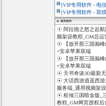
[VIP专用软件 - 
[VIP专用软件 - 
相关软件
☉
阿拉德之怒之起航阿
频架设教程_GM总运
☉
【放开那三国巅峰
+安卓苹果双端
☉
【放开那三国巅峰
+安卓苹果双端
☉
天书奇谈3D最新
☉
大话西游逍遥西游之
服务端_通用视频架设
☉
权倾三国暗金版_
教程_GM网页授权后