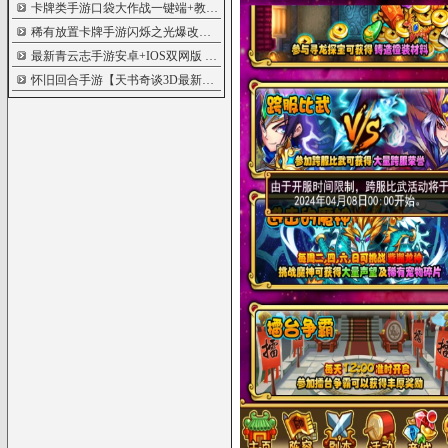
卡牌类手游口袋大作战一键端+教程
5734
稀有放置卡牌手游闪烁之光爆改【矩阵革
5665
最新青云志手游安卓+IOS双网版
5657
怀旧回合手游【天书奇谈3D最新魔改版】
5641