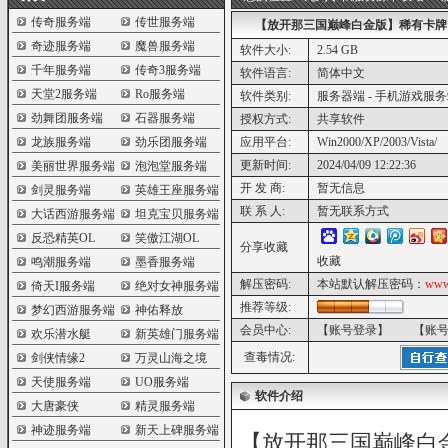
传奇服务端
传世服务端
【放开那三国巅峰白金版】稀有卡牌回
奇迹服务端
魔兽服务端
软件大小:
2.54 GB
千年服务端
传奇3服务端
软件语言:
简体中文
天堂2服务端
Ro服务端
软件类别:
服务器端 - 手机游戏服
劲舞团服务端
石器服务端
授权方式:
共享软件
龙族服务端
劲乐团服务端
应用平台:
Win2000/XP/2003/Vista/
更新时间:
2024/04/09 12:22:36
美丽世界服务端
泡泡堂服务端
开 发 商:
暂无信息
剑灵服务端
英雄王座服务端
联 系 人:
暂无联系方式
大话西游服务端
坦克宝贝服务端
反恐精英OL
笑傲江湖OL
分享收藏
收藏
鸣潮服务端
墨香服务端
解压密码:
本站默认解压密码：
www
倚天I服务端
绝对女神服务端
推荐等级:
梦幻西游服务端
神佑释放
会员中心:
【账号登录】
【账
欢乐潜水艇
新英雄门服务端
查毒情况:
剑侠情缘2
万灵山海之境
天使服务端
UO服务端
软件介绍
大唐豪侠
精灵服务端
神迹服务端
新天上碑服务端
【放开那三国巅峰白金