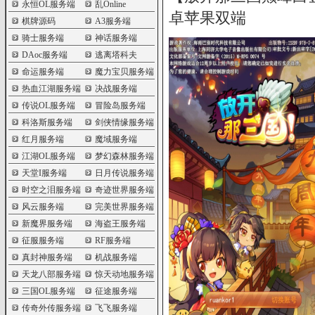
永恒OL服务端
乱Online
卓苹果双端
棋牌源码
A3服务端
骑士服务端
神话服务端
DAoc服务端
逃离塔科夫
命运服务端
魔力宝贝服务端
热血江湖服务端
决战服务端
传说OL服务端
冒险岛服务端
科洛斯服务端
剑侠情缘服务端
红月服务端
魔域服务端
江湖OL服务端
梦幻森林服务端
天堂I服务端
日月传说服务端
时空之泪服务端
奇迹世界服务端
风云服务端
完美世界服务端
新魔界服务端
海盗王服务端
征服服务端
RF服务端
真封神服务端
机战服务端
天龙八部服务端
惊天动地服务端
三国OL服务端
征途服务端
传奇外传服务端
飞飞服务端