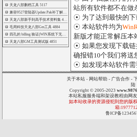
天龙八部删档工具
5117
站所有软件都不在做
兼容9527登陆器Update.Pak补丁解包打包器
5058
☉ 为了达到最快的
天龙八部新手到高手技术资料集
4937
☉ 本站软件均为
Win
毛周科技天龙八部Gm工具
4884
四孔的 billing 验证(WIN系统下无限制版)
4882
新版才能正常解压本
天龙八部GM工具测试版
4851
☉ 如果您发现下载
确报错10个我们将送您
☉ 如发现本站软件
关于本站
-
网站帮助
-
广告合作
-
陆
Copyright © 2005-2023
www.9876
本站私服服务端和架设教程由网
如本站收录的资源侵犯到您的版权
箱:197771
鲁ICP备123456