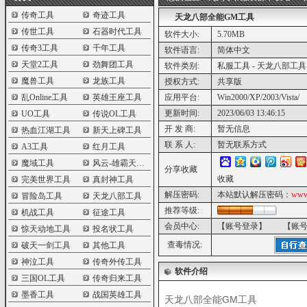
传奇工具
奇迹工具
天龙八部全能GM工具
传世工具
石器时代工具
软件大小:
5.70MB
传奇3工具
千年工具
软件语言:
简体中文
天堂2工具
劲舞团工具
软件类别:
私服工具 - 天龙八部工具
魔兽工具
龙族工具
授权方式:
共享版
乱Online工具
英雄王座工具
应用平台:
Win2000/XP/2003/Vista/
更新时间:
2023/06/03 13:46:15
UO工具
传说OL工具
开 发 商:
暂无信息
热血江湖工具
新天上碑工具
联 系 人:
暂无联系方式
A3工具
红月工具
魔域工具
风云-雄霸天下工具
分享收藏
收藏
完美世界工具
真封神工具
解压密码:
本站默认解压密码：
www
冒险岛工具
天龙八部工具
推荐等级:
机战工具
征途工具
会员中心:
【账号登录】
【账
惊天动地工具
投名状工具
查毒情况:
破天一剑工具
其他工具
神泣工具
传奇外传工具
软件介绍
三国OL工具
传奇归来工具
墨香工具
战国英雄工具
天龙八部全能GM工具