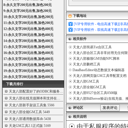
8:永久文字200元出售,加色200元
9:永久文字200元出售,加色200元
下载地址
10:永久文字200元出售,加色200元
11:永久文字200元出售,加色200元
[VIP专用软件 - 电信高速下载][非
12:永久文字200元出售,加色400元
[VIP专用软件 - 双线高速下载][非
13:永久文字200元出售,加色400元
相关软件
14:永久文字200元出售,加色400元
15:永久文字200元出售,加色400元
☉
天龙八部简易Txt合区工具
16:永久文字200元出售,加色400元
☉
天龙八部合区工具非常好用无任何限
☉
天龙八部极致GM功能NPC脚本
17:永久文字200元出售,加色400元
☉
天龙八部删档工具
18:永久文字200元出售,加色400元
☉
DataBaseEditor动态数据文本编辑器
19:永久文字200元出售,加色400元
☉
天龙八部网页版GM工具带配置文档
20:永久文字200元出售,加色400元
☉
天龙八部GM工具
下载月排行
☉
天龙八部全能GM工具
天龙八部配置好了的ODBC和服务端配置文件
5781
☉
天龙八部9527合区工具0508版
天龙八部在线充值脚本和支持在线充值的
5609
☉
天龙八部BillServer验证(在线充
天龙八部新手架设工具集
5566
评论区
天龙八部全能GM工具
5449
相关说明
天龙八部通用数据库db
5438
☉ 由于私服程序的特
天龙GM工具2.1正式版
5169