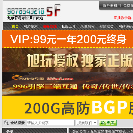
服务器租用
免费
直播教学群，
首页
网游技术
服务器端
私服工具
录像教程
登陆器类
网站源码
九到零私服资源下载站
全站搜索
分类
您的位置：
九到零私服资源下载站
->