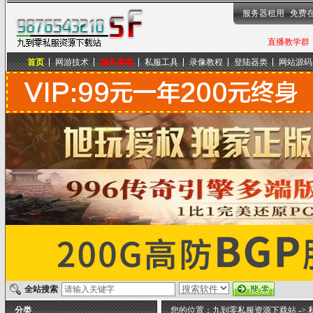
服务器租用
免费
直播教学群，
首页
网游技术
服务器端
私服工具
录像教程
登陆器类
网站源码
九到零私服资源下载站
全站搜索
分类
您的位置：
九到零私服资源下载站
->