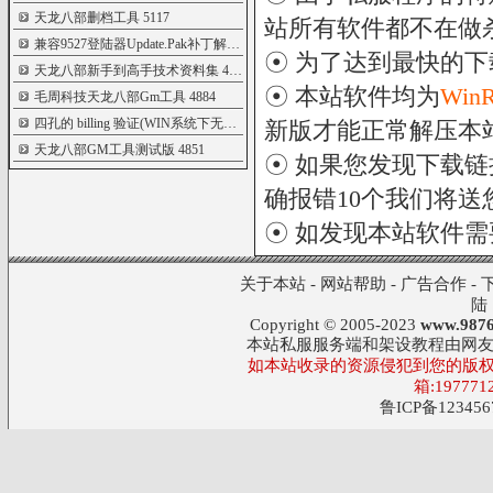
天龙八部删档工具
5117
站所有软件都不在做
兼容9527登陆器Update.Pak补丁解包打包器
5058
☉ 为了达到最快的
天龙八部新手到高手技术资料集
4937
☉ 本站软件均为
Win
毛周科技天龙八部Gm工具
4884
四孔的 billing 验证(WIN系统下无限制版)
4882
新版才能正常解压本
天龙八部GM工具测试版
4851
☉ 如果您发现下载
确报错10个我们将送您
☉ 如发现本站软件
关于本站
-
网站帮助
-
广告合作
-
陆
Copyright © 2005-2023
www.9876
本站私服服务端和架设教程由网
如本站收录的资源侵犯到您的版权
箱:197771
鲁ICP备123456