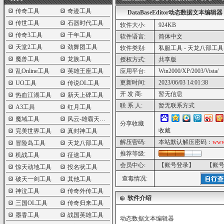
传奇工具
奇迹工具
DataBaseEditor动态数据文本编辑器
传世工具
石器时代工具
软件大小:
924KB
传奇3工具
千年工具
软件语言:
简体中文
天堂2工具
劲舞团工具
软件类别:
私服工具 - 天龙八部工具
魔兽工具
龙族工具
授权方式:
共享版
乱Online工具
英雄王座工具
应用平台:
Win2000/XP/2003/Vista/
更新时间:
2023/06/03 14:01:38
UO工具
传说OL工具
开 发 商:
暂无信息
热血江湖工具
新天上碑工具
联 系 人:
暂无联系方式
A3工具
红月工具
魔域工具
风云-雄霸天下工具
分享收藏
收藏
完美世界工具
真封神工具
解压密码:
本站默认解压密码：
www
冒险岛工具
天龙八部工具
推荐等级:
机战工具
征途工具
会员中心:
【账号登录】
【账
惊天动地工具
投名状工具
查毒情况:
破天一剑工具
其他工具
神泣工具
传奇外传工具
软件介绍
三国OL工具
传奇归来工具
墨香工具
战国英雄工具
动态数据文本编辑器