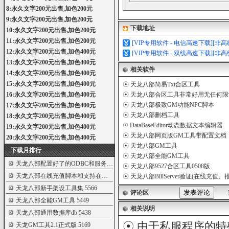
8:永久文字200元出售,加色200元
9:永久文字200元出售,加色200元
下载地址
10:永久文字200元出售,加色200元
11:永久文字200元出售,加色200元
[VIP专用软件 - 电信高速下载][非
12:永久文字200元出售,加色400元
[VIP专用软件 - 双线高速下载][非
13:永久文字200元出售,加色400元
相关软件
14:永久文字200元出售,加色400元
15:永久文字200元出售,加色400元
☉
天龙八部简易Txt合区工具
16:永久文字200元出售,加色400元
☉
天龙八部合区工具非常好用无任何限
☉
天龙八部极致GM功能NPC脚本
17:永久文字200元出售,加色400元
☉
天龙八部删档工具
18:永久文字200元出售,加色400元
☉
DataBaseEditor动态数据文本编辑器
19:永久文字200元出售,加色400元
☉
天龙八部网页版GM工具带配置文档
20:永久文字200元出售,加色400元
☉
天龙八部GM工具
下载月排行
☉
天龙八部全能GM工具
天龙八部配置好了的ODBC和服务端配置文件
5781
☉
天龙八部9527合区工具0508版
天龙八部在线充值脚本和支持在线充值的
5609
☉
天龙八部BillServer验证(在线充
天龙八部新手架设工具集
5566
评论区
天龙八部全能GM工具
5449
相关说明
天龙八部通用数据库db
5438
☉ 由于私服程序的特
天龙GM工具2.1正式版
5169