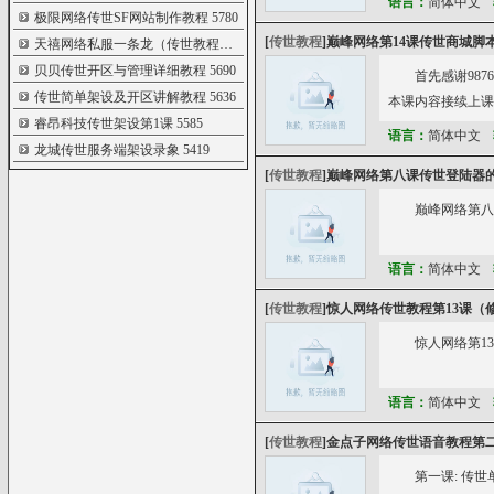
语言：
简体中文
极限网络传世SF网站制作教程
5780
[
传世教程
]
巅峰网络第14课传世商城脚
天禧网络私服一条龙（传世教程第五课添
5691
贝贝传世开区与管理详细教程
5690
首先感谢987
传世简单架设及开区讲解教程
5636
本课内容接续上课
睿昂科技传世架设第1课
5585
语言：
简体中文
龙城传世服务端架设录象
5419
[
传世教程
]
巅峰网络第八课传世登陆器
巅峰网络第八
语言：
简体中文
[
传世教程
]
惊人网络传世教程第13课（
惊人网络第13课（
语言：
简体中文
[
传世教程
]
金点子网络传世语音教程第
第一课: 传