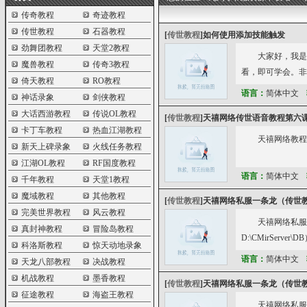
传奇教程
奇迹教程
传世教程
石器教程
[
传世教程
]
如何使用添加技能触发
劲舞团教程
天堂2教程
大家好，我是
魔兽教程
传奇3教程
看，即可学会。非
倚天教程
RO教程
语言：
简体中文
神话录象
剑侠教程
大话西游教程
传说OL教程
[
传世教程
]
天禧网络传世语音教程第六课
卡丁车教程
热血江湖教程
天禧网络教程第六课（
新天上碑录象
火线任务教程
江湖OL教程
RF国度教程
语言：
简体中文
千年教程
天堂1教程
魔域教程
其他教程
[
传世教程
]
天禧网络私服一条龙（传世
完美世界教程
风云教程
天禧网络私服
真封神教程
冒险岛教程
D:\CMirSer
科洛斯教程
惊天动地录象
语言：
简体中文
天龙八部教程
决战教程
机战教程
墨香教程
[
传世教程
]
天禧网络私服一条龙（传世
征途教程
海盗王教程
天禧网络私服