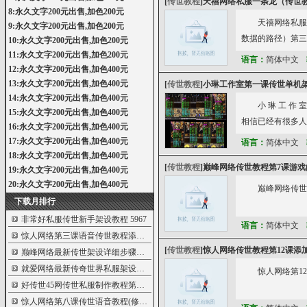
[
传世教程
]
天禧网络私服一条龙（传世
8:永久文字200元出售,加色200元
天禧网络私服
9:永久文字200元出售,加色200元
数据的路径）第三
10:永久文字200元出售,加色200元
11:永久文字200元出售,加色200元
语言：
简体中文
12:永久文字200元出售,加色400元
13:永久文字200元出售,加色400元
[
传世教程
]
小琳工作室第一课传世单机
14:永久文字200元出售,加色400元
小 琳 工 作
15:永久文字200元出售,加色400元
相信已经有很多人
16:永久文字200元出售,加色400元
17:永久文字200元出售,加色400元
语言：
简体中文
18:永久文字200元出售,加色400元
[
传世教程
]
巅峰网络传世教程第7课游戏
19:永久文字200元出售,加色400元
20:永久文字200元出售,加色400元
巅峰网络传世
下载月排行
非常好私服传世新手架设教程
5967
语言：
简体中文
惊人网络第三课语音传世教程添加gm使用
5960
[
传世教程
]
惊人网络传世教程第12课添
巅峰网络最新传世架设详细步骤解读
5926
就爱网络最新传奇世界私服架设语音教程
5896
惊人网络第12课（添
好传世45网传世私服制作教程第三课[一机
5832
惊人网络第八课传世语音教程(修改gm命令
5817