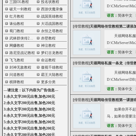
三国OL教程
投名状教程
D:\CMirServ
破天一剑教程
西游伏魔录像
语言：
简体中文
红月教程
战国英雄教程
诛仙教程
大话战国教程
[
传世教程
]
天禧网络传世教程第二课添加
蜀门教程
永恒之塔教程
天禧网络私服
武林群侠传2教程
赤壁教程
D:\CMirServer\M
网赚教程
神泣教程
据
语言：
简体中文
路尼亚战记教程
梦幻古龙教程
飞飞教程
命运教程
[
传世教程
]
天禧网络私服一条龙（传世
封神无敌教程
傲视千雄教程
天禧网络私服
问道教程
霸王大陆教程
D:\CMirSer
棋牌教程
更多分类
语言：
简体中文
---请注意：以下内容为广告信息---
1:永久文字200元出售,加色200元
[
传世教程
]
天禧网络传世教程第一课游
2:永久文字200元出售,加色200元
3:永久文字200元出售,加色200元
如果你开不起
4:永久文字200元出售,加色200元
马，如果你需要注
5:永久文字200元出售,加色200元
语言：
简体中文
6:永久文字200元出售,加色200元
7:永久文字200元出售,加色200元