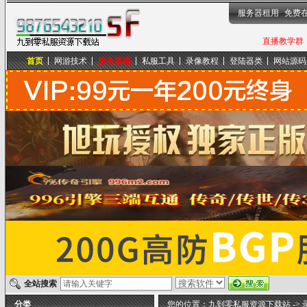
服务器租用
免费
直播教学群，
首页
网游技术
服务器端
私服工具
录像教程
登陆器类
网站源码
九到零私服资源下载站
全站搜索
分类
您的位置：
九到零私服资源下载站
->