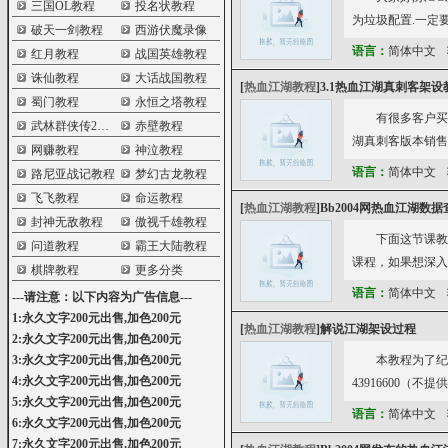
三国OL教程
投名状教程
为垃圾配置.一定要
破天一剑教程
西游伏魔录像
语言：
简体中文
红月教程
战国英雄教程
诛仙教程
大话战国教程
[
热血江湖教程
]
3.1热血江湖真刺客架设
蜀门教程
永恒之塔教程
有很多客户买
武林群侠传2教程
赤壁教程
湖真刺客版本销售
网赚教程
神泣教程
语言：
简体中文
路尼亚战记教程
梦幻古龙教程
飞飞教程
命运教程
[
热血江湖教程
]
Bb2004网热血江湖数
封神无敌教程
傲视千雄教程
下面这节课教
问道教程
霸王大陆教程
课程，如果想深入
棋牌教程
更多分类
语言：
简体中文
---请注意：以下内容为广告信息---
1:永久文字200元出售,加色200元
[
热血江湖教程
]
解说江湖架设过程
2:永久文字200元出售,加色200元
3:永久文字200元出售,加色200元
本教程为了纪
4:永久文字200元出售,加色200元
43916600
5:永久文字200元出售,加色200元
语言：
简体中文
6:永久文字200元出售,加色200元
7:永久文字200元出售,加色200元