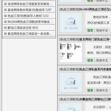
语言：
简体中文
游龙网络热血江湖最新安装教程录像
5435
[
热血江湖教程
]
Bb2004网热血江湖百宝
极龙网络教你替换5转数据库
5287
热血江湖5转数据导入教程
5232
教程好简单，
Bb2004网热血江湖数据查询修改教程
5036
用QQ的截图工具，把
解说江湖架设过程
4932
语言：
简体中文
极龙网络热血江湖架设一条龙教程[附带服
3758
[
热血江湖教程
]
极龙网络门派热血江湖一
大家好，我是
教程。我们的网站：www
语言：
简体中文
[
热血江湖教程
]
热血江湖私服系列录像教
热血江湖私服
架设第4课：网页注
语言：
简体中文
[
热血江湖教程
]
赤麟超绚江湖整站(江湖
后台路径：..