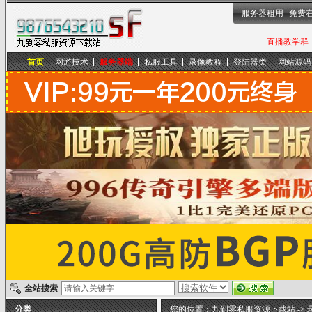
服务器租用
免费
直播教学群，
首页
网游技术
服务器端
私服工具
录像教程
登陆器类
网站源码
九到零私服资源下载站
全站搜索
分类
您的位置：
九到零私服资源下载站
->