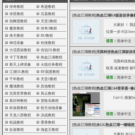
传奇教程
奇迹教程
传世教程
石器教程
[
热血江湖教程
]
热血江湖8.0版架设录像
劲舞团教程
天堂2教程
大家好 ！ 我
魔兽教程
传奇3教程
位第一步:SQLSe
倚天教程
RO教程
语言：
简体中文
神话录象
剑侠教程
大话西游教程
传说OL教程
[
热血江湖教程
]
无限科技热血江湖架设
卡丁车教程
热血江湖教程
无限科技热血江湖架
新天上碑录象
火线任务教程
联系 或者教程 都
江湖OL教程
RF国度教程
语言：
简体中文
千年教程
天堂1教程
魔域教程
其他教程
[
热血江湖教程
]
热血江湖2.64登录器+
完美世界教程
风云教程
Ctrl+G 搜索0x
真封神教程
冒险岛教程
科洛斯教程
惊天动地录象
语言：
简体中文
天龙八部教程
决战教程
机战教程
墨香教程
[
热血江湖教程
]
永GG热血江湖一键端使
征途教程
海盗王教程
大家好,永G