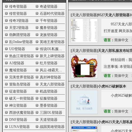
传奇登陆器
奇迹登陆器
传世登陆器
石器时代登陆器
[
天龙八部登陆器
]
9527天龙八部登陆器10
传奇3登陆器
千年登陆器
9527天龙八
天堂2登陆器
魔兽登陆器
打开速度 网关添加封
劲舞团登陆器
龙族登陆器
语言：
简体中文
乱Online登陆器
英雄王座登陆器
UO登陆器
传说OL私服登陆器
[
天龙八部登陆器
]
天龙八部私服发布站官方
热血江湖登陆器
新天上碑登陆器
特别说明：我
A3登陆器
红月登陆器
注意事项: 本登陆
魔域登陆器
风云-雄霸天下登陆器
语言：
简体中文
完美世界登陆器
真封神登陆器
冒险岛登陆器
天龙八部登陆器
[
天龙八部登陆器
]
小虎0625破解版本
征途登陆器
机战登陆器
小虎0625破
破天一剑登陆器
征服登陆器
神泣登陆器
墨香登陆器
语言：
简体中文
西游伏魔登陆器
三国OL登陆器
DNF登陆器
天道登陆器
[
天龙八部登陆器
]
小虎0625天龙八部私
LUNA登陆器
战国英雄登陆器
小虎0625