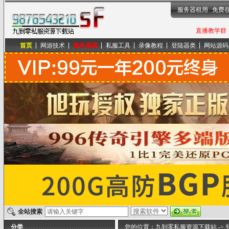
服务器租用
免费
直播教学群，
首页
网游技术
服务器端
私服工具
录像教程
登陆器类
网站源码
九到零私服资源下载站
全站搜索
分类
您的位置：
九到零私服资源下载站
->