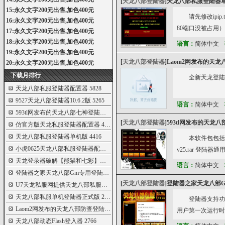
[
天龙八部登陆器
]
天龙八部私服登陆器
15:永久文字200元出售,加色400元
请先修改ipip
16:永久文字200元出售,加色400元
80端口没被占用）
17:永久文字200元出售,加色400元
18:永久文字200元出售,加色400元
语言：
简体中文
19:永久文字200元出售,加色400元
[
天龙八部登陆器
]
Laom2网发布的天
20:永久文字200元出售,加色400元
下载月排行
全新天龙登陆
天龙八部私服登陆器配置器
5828
9527天龙八部登陆器10.6.2版
5265
语言：
简体中文
593tl网发布的天龙八部七神登陆器
5131
[
天龙八部登陆器
]
593tl网发布的天龙
仿官方版天龙私服登陆器配置器
4925
天龙八部私服登陆器单机版
4416
本软件包包括如下
小虎0625天龙八部私服登陆器配置器全套破
4256
v25.rar 登陆器通
天龙登录器破解【熊猫和七彩】两个配置
4065
语言：
简体中文
登陆器之家天龙八部Gm专用登陆器配置器
3593
[
天龙八部登陆器
]
登陆器之家天龙八部
U7天龙私服网提供天龙八部私服登录器配
3399
天龙八部私服单机登陆器正式版
2932
登陆器支持功
Laom2网发布的天龙八部防查登陆器
2887
用户第一次运行时
天龙八部动态Flash登入器
2766