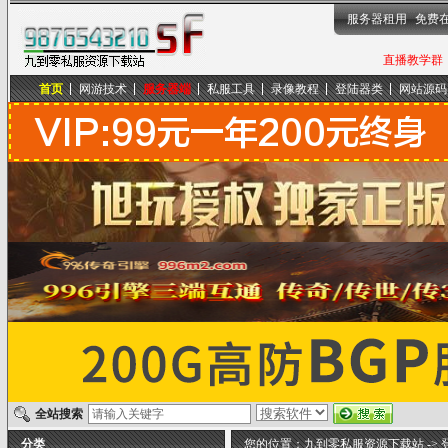
服务器租用
免费
直播教学群，
首页
网游技术
服务器端
私服工具
录像教程
登陆器类
网站源码
九到零私服资源下载站
全站搜索
分类
您的位置：
九到零私服资源下载站
->