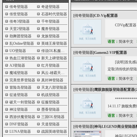
传奇登陆器
奇迹登陆器
传世登陆器
石器时代登陆器
[
传奇登陆器
]
CD-Vip配置器
传奇3登陆器
千年登陆器
CDVip配置器
天堂2登陆器
魔兽登陆器
劲舞团登陆器
龙族登陆器
语言：
简体中文
乱Online登陆器
英雄王座登陆器
UO登陆器
传说OL私服登陆器
[
传奇登陆器
]
Gamem2-VIP配置器
热血江湖登陆器
新天上碑登陆器
[说明]首先
A3登陆器
红月登陆器
定取消传统的登陆
魔域登陆器
风云-雄霸天下登陆器
语言：
简体中文
完美世界登陆器
真封神登陆器
冒险岛登陆器
天龙八部登陆器
[
传奇登陆器
]
鹰眼旗舰版登陆器配置器(201
征途登陆器
机战登陆器
************
破天一剑登陆器
征服登陆器
14.11.17 
神泣登陆器
墨香登陆器
语言：
简体中文
西游伏魔登陆器
三国OL登陆器
DNF登陆器
天道登陆器
[
传奇登陆器
]
神马LEGEND商业登陆器
LUNA登陆器
战国英雄登陆器
神马LEGE