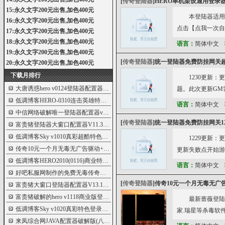
[
传奇登陆器
]
HERO单机架设通用登录
15:永久文字200元出售,加色400元
本登陆器适用于
16:永久文字200元出售,加色400元
点击【点我一次自
17:永久文字200元出售,加色400元
18:永久文字200元出售,加色400元
语言：
简体中文
19:永久文字200元出售,加色400元
[
传奇登陆器
]
统一登陆器免费防挂网关超
20:永久文字200元出售,加色400元
下载月排行
1230更新
大唐诱惑hero v0124登陆器配置器内挂版
5995
题。此次更新GM
低调博客HERO-0310连击英雄特色登陆器
5982
语言：
简体中文
中信网络破解唯一登陆器配置器v4.0版
5977
[
传奇登陆器
]
统一登陆器免费防挂网关1
富贵猪登陆器大窗口配置器V11.3版
5965
低调博客Sky v1010真彩超酷特色界面登录器
5960
1229更新
传奇10元一个月无毒无广告驱动+内存+云端
5944
更新失败点开始游
低调博客HERO2010(0116)商业特色登陆器
5941
语言：
简体中文
好吧私服网制作的免费无毒传奇登录器
5935
[
传奇登陆器
]
传奇10元一个月无毒无广
富贵猪大窗口登陆器配置器V13.1版
5935
富贵猪破解的hero v1118商业版登陆器配置器
5925
最新蔷薇登陆
低调博客Sky v1020真彩特色登录器商业版
5924
家.瑞星等杀毒软件.
来凤综合网JAVA配置器破解版(八种界面)
5920