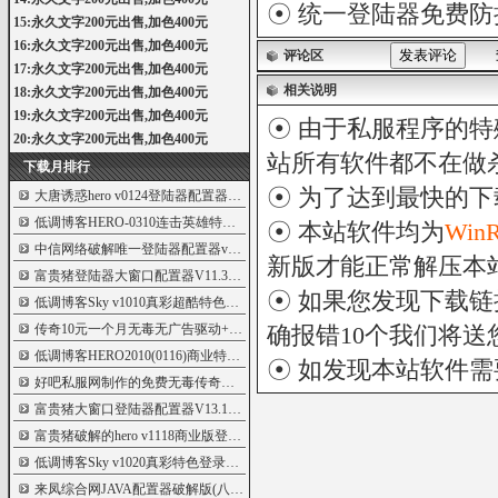
☉
统一登陆器免费防
15:永久文字200元出售,加色400元
16:永久文字200元出售,加色400元
评论区
17:永久文字200元出售,加色400元
相关说明
18:永久文字200元出售,加色400元
19:永久文字200元出售,加色400元
☉ 由于私服程序的特
20:永久文字200元出售,加色400元
站所有软件都不在做
下载月排行
☉ 为了达到最快的
大唐诱惑hero v0124登陆器配置器内挂版
5995
低调博客HERO-0310连击英雄特色登陆器
5982
☉ 本站软件均为
Win
中信网络破解唯一登陆器配置器v4.0版
5977
新版才能正常解压本
富贵猪登陆器大窗口配置器V11.3版
5965
☉ 如果您发现下载
低调博客Sky v1010真彩超酷特色界面登录器
5960
传奇10元一个月无毒无广告驱动+内存+云端
确报错10个我们将送您
5944
低调博客HERO2010(0116)商业特色登陆器
5941
☉ 如发现本站软件
好吧私服网制作的免费无毒传奇登录器
5935
富贵猪大窗口登陆器配置器V13.1版
5935
富贵猪破解的hero v1118商业版登陆器配置器
5925
低调博客Sky v1020真彩特色登录器商业版
5924
来凤综合网JAVA配置器破解版(八种界面)
5920