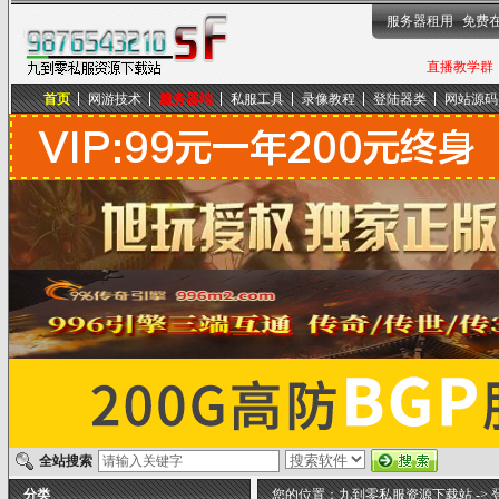
服务器租用
免费
直播教学群，
首页
网游技术
服务器端
私服工具
录像教程
登陆器类
网站源码
九到零私服资源下载站
全站搜索
分类
您的位置：
九到零私服资源下载站
->