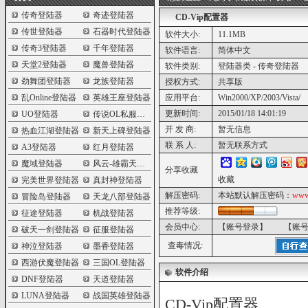
传奇登陆器
奇迹登陆器
CD-Vip配置器
传世登陆器
石器时代登陆器
软件大小:
11.1MB
传奇3登陆器
千年登陆器
软件语言:
简体中文
天堂2登陆器
魔兽登陆器
软件类别:
登陆器类 - 传奇登陆器
劲舞团登陆器
龙族登陆器
授权方式:
共享版
乱Online登陆器
英雄王座登陆器
应用平台:
Win2000/XP/2003/Vista/
更新时间:
2015/01/18 14:01:19
UO登陆器
传说OL私服登陆器
开 发 商:
暂无信息
热血江湖登陆器
新天上碑登陆器
联 系 人:
暂无联系方式
A3登陆器
红月登陆器
魔域登陆器
风云-雄霸天下登陆器
分享收藏
收藏
完美世界登陆器
真封神登陆器
解压密码:
本站默认解压密码：
www
冒险岛登陆器
天龙八部登陆器
推荐等级:
征途登陆器
机战登陆器
会员中心:
【账号登录】
【账
破天一剑登陆器
征服登陆器
查毒情况:
神泣登陆器
墨香登陆器
西游伏魔登陆器
三国OL登陆器
软件介绍
DNF登陆器
天道登陆器
LUNA登陆器
战国英雄登陆器
CD-Vip配置器