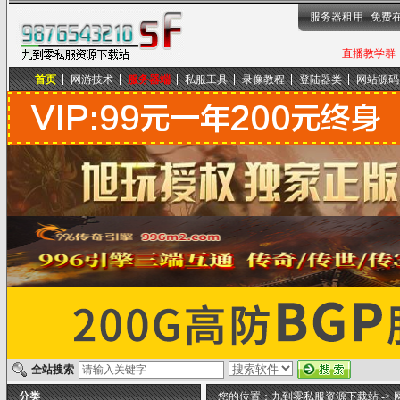
服务器租用
免费
直播教学群，
首页
网游技术
服务器端
私服工具
录像教程
登陆器类
网站源码
九到零私服资源下载站
全站搜索
分类
您的位置：
九到零私服资源下载站
->