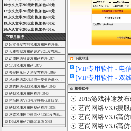
16:永久文字200元出售,加色400元
17:永久文字200元出售,加色400元
18:永久文字200元出售,加色400元
19:永久文字200元出售,加色400元
20:永久文字200元出售,加色400元
下载月排行
寂寞哥发布的私服发布网程序第七套(带自
5998
天雅数据发布的遨游SQL发布站破解无限制
5993
幻盟网络征途发布站程序
5974
下载地址
1758私服发布站
5970
[VIP专用软件 - 
去搜网永恒之塔发布程序
5969
[VIP专用软件 - 
风云网络2008清凉一夏蓝色商业发布站程序
5968
君临网络机战私服发布站
5946
相关软件
酷我私服发布网程序
5946
☉
2015游戏神途发
艺尚网络V3.3气宇轩昂优化版发布站程序
5944
☉
艺尚网络V3.6搜
酷我私服发布网整站程序
5933
悠悠私服网巨献高仿45530发布站程序
5932
☉
艺尚网络V3.6高仿
D7sf发布站万能采集版
5928
☉
艺尚网络V3.6高仿