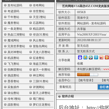
发布站源码
传奇网站
艺尚网络V3.6高仿45Z.COM龙炎
奇迹源码
传世整站
软件大小:
695KB
千年整站
天堂2整站
软件语言:
简体中文
魔兽整站
石器网站
软件类别:
网站源码 - 发布站源码
一条龙整站
精品源码
授权方式:
共享版
热血江湖整站
传说OL整站
应用平台:
Win2000/XP/2003/Vista/
更新时间:
2012/01/08 09:11:37
魔域网站
风云整站
开 发 商:
暂无信息
完美世界整站
冒险岛网站
联 系 人:
暂无联系方式
真封神整站
天龙八部整站
机战整站
征途整站
分享收藏
收藏
飞飞整站
海盗王网站
解压密码:
本站默认解压密码：
www
劲舞团整站
破天一剑整站
推荐等级:
挑战整站
神泣网站
会员中心:
【账号登录】
【账
墨香整站
三国OL整站
查毒情况:
采集插件
评测网站
诛仙整站
新天上碑整站
软件介绍
传奇3整站
蜀门整站
战歌整站
梦幻古龙整站
后台地址： http://你的地址