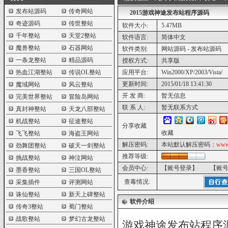
发布站源码
传奇网站
2015游戏神途发布站程序源码
奇迹源码
传世整站
软件大小:
5.47MB
千年整站
天堂2整站
软件语言:
简体中文
魔兽整站
石器网站
软件类别:
网站源码 - 发布站源码
一条龙整站
精品源码
授权方式:
共享版
热血江湖整站
传说OL整站
应用平台:
Win2000/XP/2003/Vista/
更新时间:
2015/01/18 13:41:30
魔域网站
风云整站
开 发 商:
暂无信息
完美世界整站
冒险岛网站
联 系 人:
暂无联系方式
真封神整站
天龙八部整站
机战整站
征途整站
分享收藏
收藏
飞飞整站
海盗王网站
解压密码:
本站默认解压密码：
www
劲舞团整站
破天一剑整站
推荐等级:
挑战整站
神泣网站
会员中心:
【账号登录】
【账
墨香整站
三国OL整站
查毒情况:
采集插件
评测网站
诛仙整站
新天上碑整站
软件介绍
传奇3整站
蜀门整站
战歌整站
梦幻古龙整站
游戏神途发布站程序源码 v4