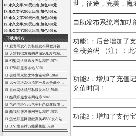
世，征途，完美，魔
16:永久文字200元出售,加色400元
—————————
17:永久文字200元出售,加色400元
18:永久文字200元出售,加色400元
自助发布系统增加功
19:永久文字200元出售,加色400元
—————————
20:永久文字200元出售,加色400元
下载月排行
功能1：后台增加了支
寂寞哥发布的私服发布网程序第七套(带自
5998
全校验码 （注）：
天雅数据发布的遨游SQL发布站破解无限制
5993
—————————
幻盟网络征途发布站程序
5974
—————————
1758私服发布站
5970
去搜网永恒之塔发布程序
5969
功能2：增加了充值记
风云网络2008清凉一夏蓝色商业发布站程序
5968
充值时间！
君临网络机战私服发布站
5946
—————————
酷我私服发布网程序
5946
艺尚网络V3.3气宇轩昂优化版发布站程序
5944
—————————
酷我私服发布网整站程序
5933
功能3：增加了支付
悠悠私服网巨献高仿45530发布站程序
5932
—————————
D7sf发布站万能采集版
5928
—————————