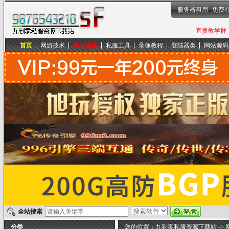
服务器租用
免费
直播教学群，
首页
网游技术
服务器端
私服工具
录像教程
登陆器类
网站源码
九到零私服资源下载站
全站搜索
分类
您的位置：
九到零私服资源下载站
->