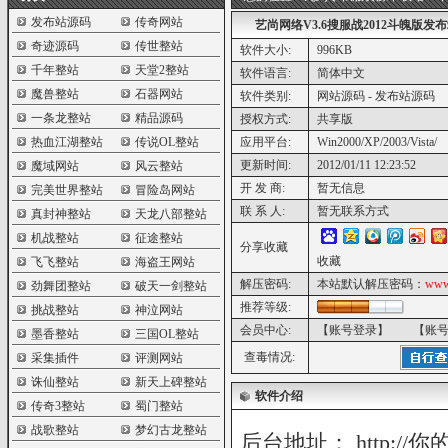
发布站源码
传奇网站
艺尚网络V3.6搜服战2012斗魄版发
奇迹源码
传世整站
软件大小:
996KB
千年整站
天堂2整站
软件语言:
简体中文
魔兽整站
石器网站
软件类别:
网站源码 - 发布站源码
一条龙整站
精品源码
授权方式:
共享版
热血江湖整站
传说OL整站
应用平台:
Win2000/XP/2003/Vista/
更新时间:
2012/01/11 12:23:52
魔域网站
风云整站
开 发 商:
暂无信息
完美世界整站
冒险岛网站
联 系 人:
暂无联系方式
真封神整站
天龙八部整站
机战整站
征途整站
分享收藏
收藏
飞飞整站
海盗王网站
解压密码:
本站默认解压密码：
www
劲舞团整站
破天一剑整站
推荐等级:
挑战整站
神泣网站
会员中心:
【账号登录】
【账
墨香整站
三国OL整站
查毒情况:
采集插件
评测网站
诛仙整站
新天上碑整站
软件介绍
传奇3整站
蜀门整站
战歌整站
梦幻古龙整站
后台地址： http://你的地址