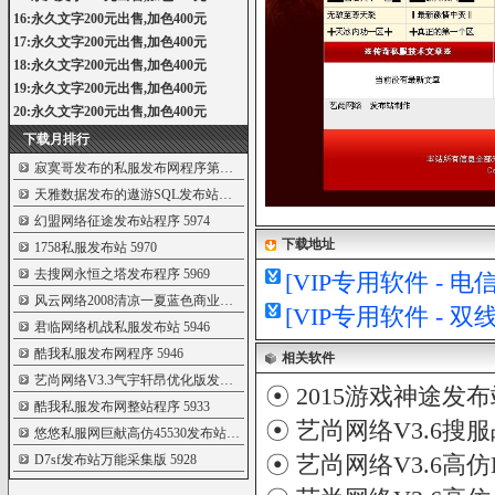
16:永久文字200元出售,加色400元
17:永久文字200元出售,加色400元
18:永久文字200元出售,加色400元
19:永久文字200元出售,加色400元
20:永久文字200元出售,加色400元
下载月排行
寂寞哥发布的私服发布网程序第七套(带自
5998
天雅数据发布的遨游SQL发布站破解无限制
5993
幻盟网络征途发布站程序
5974
下载地址
1758私服发布站
5970
去搜网永恒之塔发布程序
5969
[VIP专用软件 - 
风云网络2008清凉一夏蓝色商业发布站程序
5968
[VIP专用软件 - 
君临网络机战私服发布站
5946
酷我私服发布网程序
5946
相关软件
艺尚网络V3.3气宇轩昂优化版发布站程序
5944
☉
2015游戏神途发
酷我私服发布网整站程序
5933
☉
艺尚网络V3.6搜
悠悠私服网巨献高仿45530发布站程序
5932
☉
艺尚网络V3.6高仿
D7sf发布站万能采集版
5928