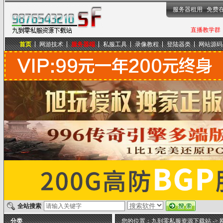
服务器租用
免费
直播教学群，
首页
网游技术
服务器端
私服工具
录像教程
登陆器类
网站源码
九到零私服资源下载站
全站搜索
分类
您的位置：
九到零私服资源下载站
->