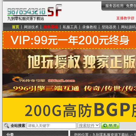
服务器租用
免费
直播教学群，
首页
网游技术
服务器端
私服工具
录像教程
登陆器类
网站源码
九到零私服资源下载站
全站搜索
分类
您的位置：
九到零私服资源下载站
->