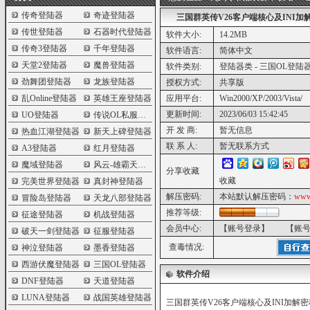
传奇登陆器
奇迹登陆器
三国群英传V26客户端核心及INI加
传世登陆器
石器时代登陆器
软件大小:
14.2MB
传奇3登陆器
千年登陆器
软件语言:
简体中文
天堂2登陆器
魔兽登陆器
软件类别:
登陆器类 - 三国OL登陆
劲舞团登陆器
龙族登陆器
授权方式:
共享版
乱Online登陆器
英雄王座登陆器
应用平台:
Win2000/XP/2003/Vista/
更新时间:
2023/06/03 15:42:45
UO登陆器
传说OL私服登陆器
开 发 商:
暂无信息
热血江湖登陆器
新天上碑登陆器
联 系 人:
暂无联系方式
A3登陆器
红月登陆器
魔域登陆器
风云-雄霸天下登陆器
分享收藏
收藏
完美世界登陆器
真封神登陆器
解压密码:
本站默认解压密码：
www
冒险岛登陆器
天龙八部登陆器
推荐等级:
征途登陆器
机战登陆器
会员中心:
【账号登录】
【账
破天一剑登陆器
征服登陆器
查毒情况:
神泣登陆器
墨香登陆器
西游伏魔登陆器
三国OL登陆器
软件介绍
DNF登陆器
天道登陆器
LUNA登陆器
战国英雄登陆器
三国群英传V26客户端核心及INI加解