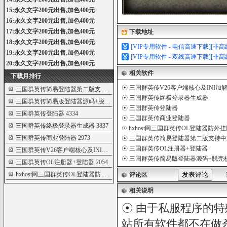
15:永久文字200元出售,加色400元
16:永久文字200元出售,加色400元
17:永久文字200元出售,加色400元
下载地址
18:永久文字200元出售,加色400元
[VIP专用软件 - 电信高速下载][非
19:永久文字200元出售,加色400元
[VIP专用软件 - 双线高速下载][非
20:永久文字200元出售,加色400元
相关软件
下载月排行
☉
三国群英传V26客户端核心及INI加
三国群英传简易登陆器第二版支持中文服
5282
☉
三国群英传终极登录器生成器
三国群英传简易版登陆器源码+脱壳核心
4531
☉
三国群英传登陆器
三国群英传登陆器
4334
☉
三国群英传商业登陆器
三国群英传终极登录器生成器
3837
☉
hxhost网三国群英传OL登陆器防外挂
三国群英传商业登陆器
2973
☉
三国群英传简易登陆器第二版支持中
☉
三国群英传OL注册器+登陆器
三国群英传V26客户端核心及INI加解密程序
2069
☉
三国群英传简易版登陆器源码+脱壳
三国群英传OL注册器+登陆器
2054
hxhost网三国群英传OL登陆器防外挂版
1799
评论区
相关说明
☉ 由于私服程序的特
站所有软件都不在做