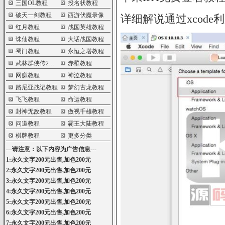
三国OL教程
投名状教程
破天一剑教程
西游伏魔录像
详细解说通过xcod
红月教程
战国英雄教程
诛仙教程
大话战国教程
蜀门教程
永恒之塔教程
武林群侠传2教程
赤壁教程
网赚教程
神泣教程
路尼亚战记教程
梦幻古龙教程
飞飞教程
命运教程
封神无敌教程
傲视千雄教程
问道教程
霸王大陆教程
棋牌教程
更多分类
---请注意：以下内容为广告信息---
1:永久文字200元出售,加色200元
2:永久文字200元出售,加色200元
3:永久文字200元出售,加色200元
4:永久文字200元出售,加色200元
5:永久文字200元出售,加色200元
6:永久文字200元出售,加色200元
7:永久文字200元出售,加色200元