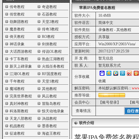
传奇教程
奇迹教程
苹果IPA免费签名教程
传世教程
石器教程
软件大小:
10.4MB
劲舞团教程
天堂2教程
软件语言:
简体中文
魔兽教程
传奇3教程
软件类别:
录像教程 - 其他教程
倚天教程
RO教程
授权方式:
共享版
神话录象
剑侠教程
应用平台:
Win2000/XP/2003/Vista/
更新时间:
2017/12/17 20:25:59
大话西游教程
传说OL教程
开 发 商:
暂无信息
卡丁车教程
热血江湖教程
联 系 人:
暂无联系方式
新天上碑录象
火线任务教程
江湖OL教程
RF国度教程
分享收藏
收藏
千年教程
天堂1教程
解压密码:
本站默认解压密码：
www
魔域教程
其他教程
推荐等级:
完美世界教程
风云教程
会员中心:
【账号登录】
【账
真封神教程
冒险岛教程
查毒情况:
科洛斯教程
惊天动地录象
天龙八部教程
决战教程
软件介绍
机战教程
墨香教程
征途教程
海盗王教程
苹果IPA免费签名教