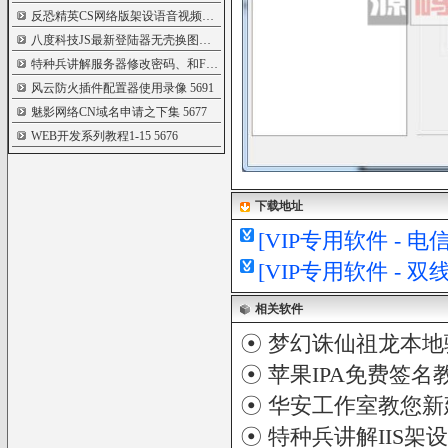
反恐精英CS网络版架设语音视频教程
5806
八度科技JS最新登陆器无壳换图教程
5792
特种兵讲解服务器修改密码、和FTP介绍和
5746
风云防火插件配置器使用录像
5691
魅影网络CN域名申请之下集
5677
WEB开发系列教程1-15
5676
下载地址
[VIP专用软件 - 
[VIP专用软件 - 
相关软件
☉
梦幻诛仙祖龙本地
☉
苹果IPA免费签名
☉
华安工作室教您新
☉
特种兵讲解IIS架