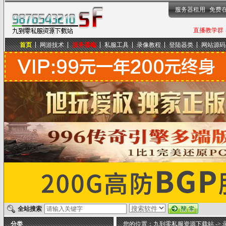
服务器租用
免费
直播教学群，
首页
网游技术
服务器端
私服工具
录像教程
登陆器类
网站源码
九到零私服资源下载站
全站搜索
分类
您的位置：
九到零私服资源下载站
->