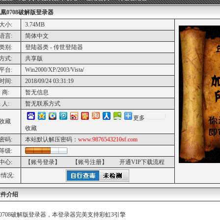
凰0708破解版登录器
大小:
3.74MB
语言:
简体中文
类别:
登陆器类 - 传世登陆器
方式:
共享版
平台:
Win2000/XP/2003/Vista/
时间:
2018/09/24 03:31:19
 商:
暂无信息
 人:
暂无联系方式
更多
收藏
收藏
密码:
本站默认解压密码：
www.9876543210sf.com
等级:
中心:
【账号登录】
【账号注册】
开通VIP下载流程
情况:
软件介绍
0708破解版登录器，本登录器完美支持彩虹3引擎