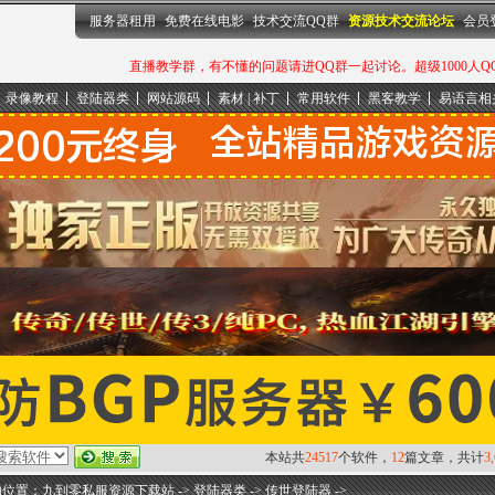
服务器租用
免费在线电影
技术交流QQ群
资源技术交流论坛
会员
直播教学群，有不懂的问题请进QQ群一起讨论。超级1000人QQ群：
录像教程
登陆器类
网站源码
素材 | 补丁
常用软件
黑客教学
易语言相
本站共
24517
个软件，
12
篇文章，共计
3
的位置：
九到零私服资源下载站
->
登陆器类
->
传世登陆器
->