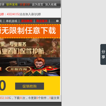
设为首页
|
加入收藏
登录
软件发布
开通VIP
设为首页
加入收藏
432241152
点击加入该QQ群
关
单机游戏
原创教程
商业版本
更多...
,652.143
G，下载
91
次，今更新
0
个软件，
0
篇文章