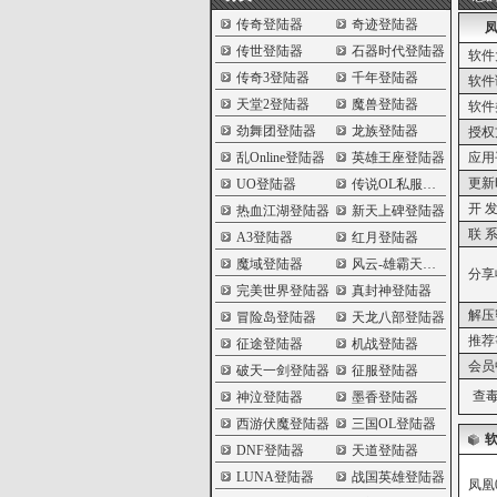
传奇登陆器
奇迹登陆器
凤
传世登陆器
石器时代登陆器
软件
传奇3登陆器
千年登陆器
软件
天堂2登陆器
魔兽登陆器
软件
劲舞团登陆器
龙族登陆器
授权
乱Online登陆器
英雄王座登陆器
应用
更新
UO登陆器
传说OL私服登陆器
开 发
热血江湖登陆器
新天上碑登陆器
联 系
A3登陆器
红月登陆器
魔域登陆器
风云-雄霸天下登陆器
分享
完美世界登陆器
真封神登陆器
解压
冒险岛登陆器
天龙八部登陆器
推荐
征途登陆器
机战登陆器
会员
破天一剑登陆器
征服登陆器
查毒
神泣登陆器
墨香登陆器
西游伏魔登陆器
三国OL登陆器
DNF登陆器
天道登陆器
LUNA登陆器
战国英雄登陆器
凤凰