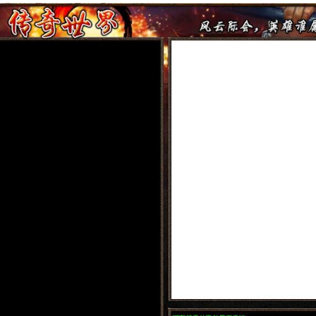
53
919
2