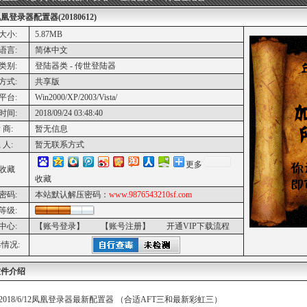
凰登录器配置器(20180612)
大小:
5.87MB
语言:
简体中文
类别:
登陆器类 - 传世登陆器
方式:
共享版
平台:
Win2000/XP/2003/Vista/
时间:
2018/09/24 03:48:40
 商:
暂无信息
 人:
暂无联系方式
更多
收藏
收藏
密码:
本站默认解压密码：
www.9876543210sf.com
等级:
中心:
【账号登录】
【账号注册】
开通VIP下载流程
情况:
软件介绍
2018/6/12凤凰登录器最新配置器 （合适AFT三和最新彩虹三）