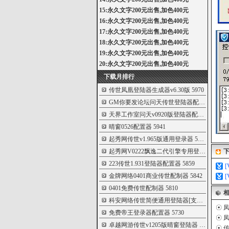
15:永久文字200元出售,加色400元
16:永久文字200元出售,加色400元
17:永久文字200元出售,加色400元
18:永久文字200元出售,加色400元
19:永久文字200元出售,加色400元
20:永久文字200元出售,加色400元
下载月排行
传世凤凰登陆器生成器v6.30版
5970
GM你要发论坛问天传世登陆器配置器 v10
59
天界工作室问天v0920版登陆器配置器
5950
晴窗0526配置器
5941
起秀网传世v1.965版通用登录器
5927
起秀网V0222飘逸二代引擎专用登录器配置
5
223传世1.931登陆器配置器
5859
金牌网络0401商业传世配制器
5842
0401免费传世配制器
5810
科安网络传世简便通用登陆器[支持v1.96
576
☉
凤
免费帝王登录器配置器
5730
☉
凤
卓越网游传世v1205版晴窗登陆器
5704
☉