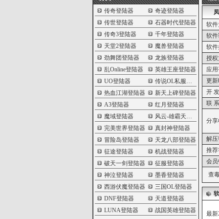
传奇登陆器
奇迹登陆器
凤
传世登陆器
石器时代登陆器
软件
传奇3登陆器
千年登陆器
软件
天堂2登陆器
魔兽登陆器
软件
劲舞团登陆器
龙族登陆器
授权
乱Online登陆器
英雄王座登陆器
应用
更新
UO登陆器
传说OL私服登陆器
开 发
热血江湖登陆器
新天上碑登陆器
联 系
A3登陆器
红月登陆器
魔域登陆器
风云-雄霸天下登陆器
分享
完美世界登陆器
真封神登陆器
解压
冒险岛登陆器
天龙八部登陆器
推荐
征途登陆器
机战登陆器
会员
破天一剑登陆器
征服登陆器
查毒
神泣登陆器
墨香登陆器
西游伏魔登陆器
三国OL登陆器
DNF登陆器
天道登陆器
LUNA登陆器
战国英雄登陆器
最新