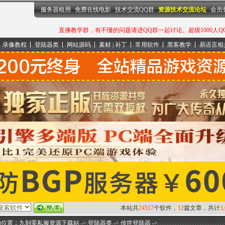
服务器租用
免费在线电影
技术交流QQ群
资源技术交流论坛
会员
直播教学群，有不懂的问题请进QQ群一起讨论。超级1000人QQ群：
录像教程
登陆器类
网站源码
素材 | 补丁
常用软件
黑客教学
易语言相
本站共
24517
个软件，
12
篇文章，共计
3
的位置：
九到零私服资源下载站
->
登陆器类
->
传世登陆器
->