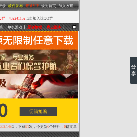
设为首页
|
加入收藏
登录
软件发布
开通VIP
设为首页
加入收藏
432241152
点击加入该QQ群
关
单机游戏
原创教程
商业版本
更多...
,652.143
G，下载
91
次，今更新
0
个软件，
0
篇文章